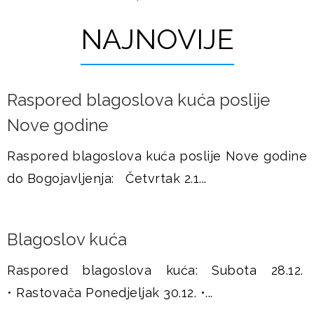
t
u
r
NAJNOVIJE
š
a
j
n
Raspored blagoslova kuća poslije
i
e
Nove godine
c
e
Raspored blagoslova kuća poslije Nove godine
do Bogojavljenja: Četvrtak 2.1...
Blagoslov kuća
Raspored blagoslova kuća: Subota 28.12.
• Rastovača Ponedjeljak 30.12. •...