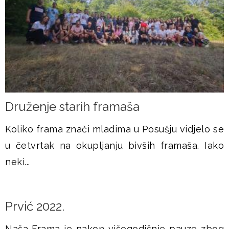
Druženje starih framaša
Koliko frama znači mladima u Posušju vidjelo se
u četvrtak na okupljanju bivših framaša. Iako
neki...
Prvić 2022.
Naša Frama je nakon višegodišnje pauze zbog