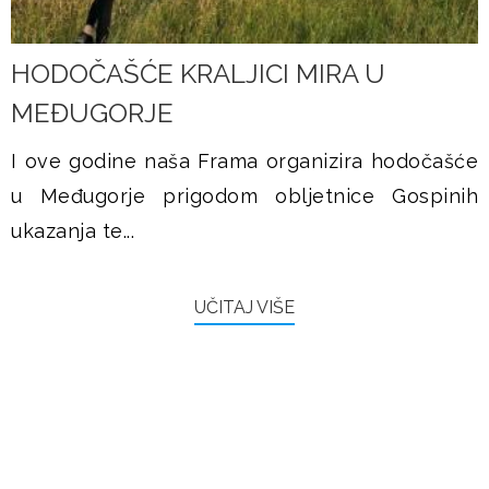
HODOČAŠĆE KRALJICI MIRA U
MEĐUGORJE
I ove godine naša Frama organizira hodočašće
u Međugorje prigodom obljetnice Gospinih
ukazanja te...
UČITAJ VIŠE
FRAMAŠI PIŠU