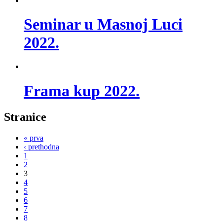
Seminar u Masnoj Luci
2022.
Frama kup 2022.
Stranice
« prva
‹ prethodna
1
2
3
4
5
6
7
8