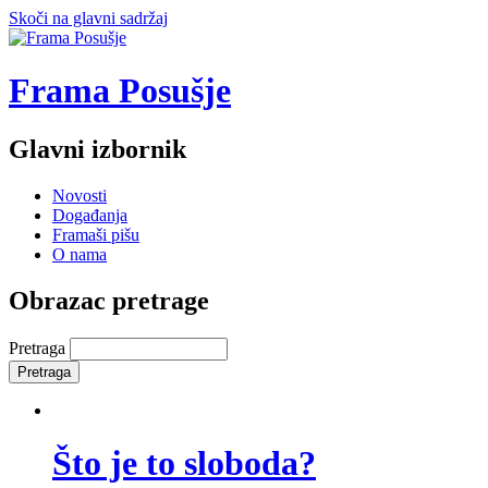
Skoči na glavni sadržaj
Frama Posušje
Glavni izbornik
Novosti
Događanja
Framaši pišu
O nama
Obrazac pretrage
Pretraga
Što je to sloboda?