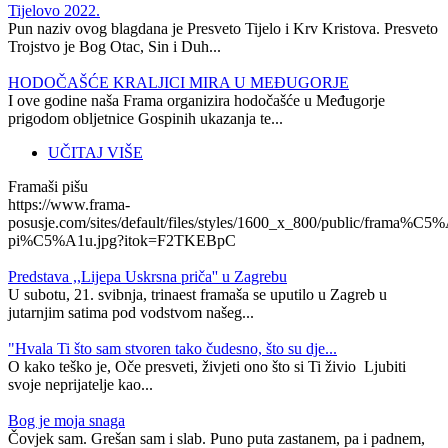
Tijelovo 2022.
Pun naziv ovog blagdana je Presveto Tijelo i Krv Kristova. Presveto
Trojstvo je Bog Otac, Sin i Duh...
HODOČAŠĆE KRALJICI MIRA U MEĐUGORJE
I ove godine naša Frama organizira hodočašće u Međugorje
prigodom obljetnice Gospinih ukazanja te...
UČITAJ VIŠE
Framaši pišu
https://www.frama-
posusje.com/sites/default/files/styles/1600_x_800/public/frama%C5%
pi%C5%A1u.jpg?itok=F2TKEBpC
Predstava ,,Lijepa Uskrsna priča'' u Zagrebu
U subotu, 21. svibnja, trinaest framaša se uputilo u Zagreb u
jutarnjim satima pod vodstvom našeg...
"Hvala Ti što sam stvoren tako čudesno, što su dje...
O kako teško je, Oče presveti, živjeti ono što si Ti živio Ljubiti
svoje neprijatelje kao...
​Bog je moja snaga
Čovjek sam. Grešan sam i slab. Puno puta zastanem, pa i padnem,