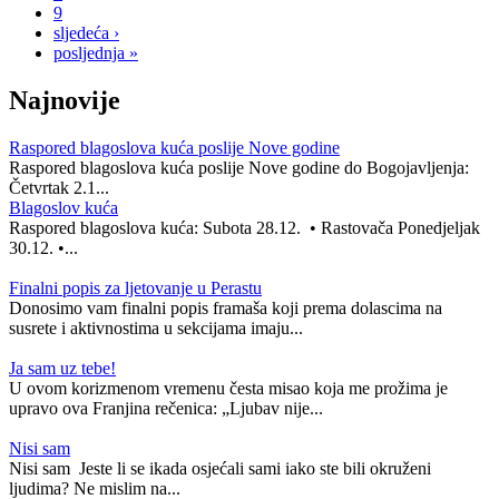
9
sljedeća ›
posljednja »
Najnovije
Raspored blagoslova kuća poslije Nove godine
Raspored blagoslova kuća poslije Nove godine do Bogojavljenja:
Četvrtak 2.1...
Blagoslov kuća
Raspored blagoslova kuća: Subota 28.12. • Rastovača Ponedjeljak
30.12. •...
Finalni popis za ljetovanje u Perastu
Donosimo vam finalni popis framaša koji prema dolascima na
susrete i aktivnostima u sekcijama imaju...
Ja sam uz tebe!
U ovom korizmenom vremenu česta misao koja me prožima je
upravo ova Franjina rečenica: „Ljubav nije...
Nisi sam
Nisi sam Jeste li se ikada osjećali sami iako ste bili okruženi
ljudima? Ne mislim na...