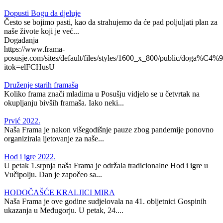
Dopusti Bogu da djeluje
Često se bojimo pasti, kao da strahujemo da će pad poljuljati plan za
naše živote koji je već...
Događanja
https://www.frama-
posusje.com/sites/default/files/styles/1600_x_800/public/doga%C4%9
itok=elFCHusU
Druženje starih framaša
Koliko frama znači mladima u Posušju vidjelo se u četvrtak na
okupljanju bivših framaša. Iako neki...
Prvić 2022.
Naša Frama je nakon višegodišnje pauze zbog pandemije ponovno
organizirala ljetovanje za naše...
Hod i igre 2022.
U petak 1.srpnja naša Frama je održala tradicionalne Hod i igre u
Vučipolju. Dan je započeo sa...
HODOČAŠĆE KRALJICI MIRA
Naša Frama je ove godine sudjelovala na 41. obljetnici Gospinih
ukazanja u Međugorju. U petak, 24....