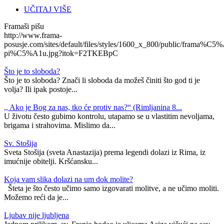
UČITAJ VIŠE
Framaši pišu
http://www.frama-
posusje.com/sites/default/files/styles/1600_x_800/public/frama%C5%
pi%C5%A1u.jpg?itok=F2TKEBpC
Što je to sloboda?
Što je to sloboda? Znači li sloboda da možeš činiti što god ti je
volja? Ili ipak postoje...
,, Ako je Bog za nas, tko će protiv nas?“ (Rimljanina 8...
U životu često gubimo kontrolu, utapamo se u vlastitim nevoljama,
brigama i strahovima. Mislimo da...
Sv. Stošija
Sveta Stošija (sveta Anastazija) prema legendi dolazi iz Rima, iz
imućnije obitelji. Kršćansku...
Koja vam slika dolazi na um dok molite?
Šteta je što često učimo samo izgovarati molitve, a ne učimo moliti.
Možemo reći da je...
Ljubav nije ljubljena