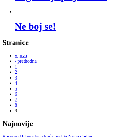
Ne boj se!
Stranice
« prva
‹ prethodna
1
2
3
4
5
6
7
8
9
Najnovije
Raspored blagoslova kuća poslije Nove godine