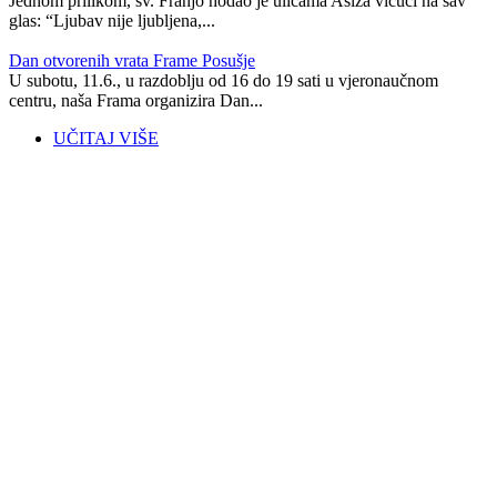
Jednom prilikom, sv. Franjo hodao je ulicama Asiza vičući na sav
glas: “Ljubav nije ljubljena,...
Dan otvorenih vrata Frame Posušje
U subotu, 11.6., u razdoblju od 16 do 19 sati u vjeronaučnom
centru, naša Frama organizira Dan...
UČITAJ VIŠE