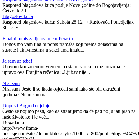
Raspored blagoslova kuća poslije Nove godine do Bogojavljenja:
Četvrtak 2.1...
Blagoslov kuća
Raspored blagoslova kuća: Subota 28.12. • Rastovača Ponedjeljak
30.12. •...
Finalni popis za ljetovanje u Perastu
Donosimo vam finalni popis framaša koji prema dolascima na
susrete i aktivnostima u sekcijama imaju...
Ja sam uz tebe!
U ovom korizmenom vremenu česta misao koja me prožima je
upravo ova Franjina rečenica: „Ljubav nije...
Nisi sam
Nisi sam Jeste li se ikada osjećali sami iako ste bili okruženi
ljudima? Ne mislim na...
Dopusti Bogu da djeluje
Često se bojimo pasti, kao da strahujemo da će pad poljuljati plan za
naše živote koji je već...
Događanja
http://www.frama-
posusje.com/sites/default/files/styles/1600_x_800/public/doga%C4%9