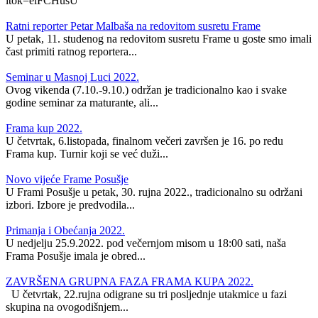
itok=elFCHusU
Ratni reporter Petar Malbaša na redovitom susretu Frame
U petak, 11. studenog na redovitom susretu Frame u goste smo imali
čast primiti ratnog reportera...
Seminar u Masnoj Luci 2022.
Ovog vikenda (7.10.-9.10.) održan je tradicionalno kao i svake
godine seminar za maturante, ali...
Frama kup 2022.
U četvrtak, 6.listopada, finalnom večeri završen je 16. po redu
Frama kup. Turnir koji se već duži...
Novo vijeće Frame Posušje
U Frami Posušje u petak, 30. rujna 2022., tradicionalno su održani
izbori. Izbore je predvodila...
Primanja i Obećanja 2022.
U nedjelju 25.9.2022. pod večernjom misom u 18:00 sati, naša
Frama Posušje imala je obred...
ZAVRŠENA GRUPNA FAZA FRAMA KUPA 2022.
U četvrtak, 22.rujna odigrane su tri posljednje utakmice u fazi
skupina na ovogodišnjem...