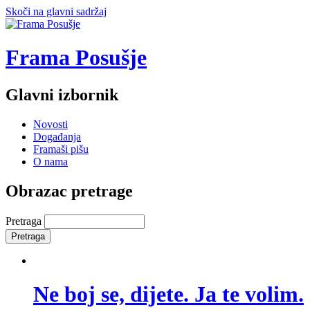
Skoči na glavni sadržaj
Frama Posušje
Glavni izbornik
Novosti
Događanja
Framaši pišu
O nama
Obrazac pretrage
Pretraga
Ne boj se, dijete. Ja te volim.