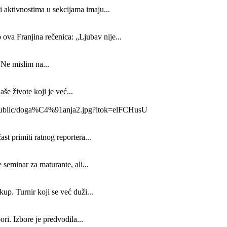
 aktivnostima u sekcijama imaju...
a Franjina rečenica: „Ljubav nije...
 Ne mislim na...
še živote koji je već...
00/public/doga%C4%91anja2.jpg?itok=elFCHusU
t primiti ratnog reportera...
seminar za maturante, ali...
up. Turnir koji se već duži...
ri. Izbore je predvodila...