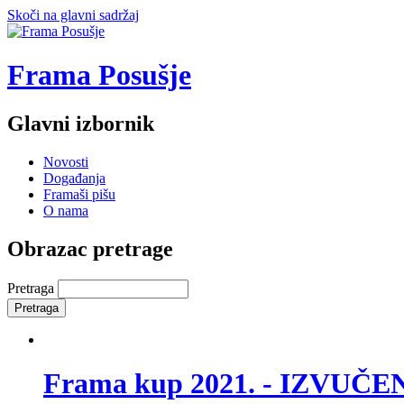
Skoči na glavni sadržaj
Frama Posušje
Glavni izbornik
Novosti
Događanja
Framaši pišu
O nama
Obrazac pretrage
Pretraga
Frama kup 2021. - IZVUČ