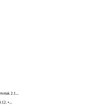
vrtak 2.1...
12. •...