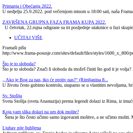
Primanja i Obećanja 2022.
U nedjelju 25.9.2022. pod večernjom misom u 18:00 sati, naša Frama 
ZAVRŠENA GRUPNA FAZA FRAMA KUPA 2022.
U četvrtak, 22.rujna odigrane su tri posljednje utakmice u fazi skupi
UČITAJ VIŠE
Framaši pišu
http://www.frama-posusje.com/sites/default/files/styles/1600_
Što je to sloboda?
Što je to sloboda? Znači li sloboda da možeš činiti što god ti je volja? I
,, Ako je Bog za nas, tko će protiv nas?“ (Rimljanina 8...
U životu često gubimo kontrolu, utapamo se u vlastitim nevoljama, br
Sv. Stošija
Sveta Stošija (sveta Anastazija) prema legendi dolazi iz Rima, iz imućn
Koja vam slika dolazi na um dok molite?
Šteta je što često učimo samo izgovarati molitve, a ne učimo moliti. 
Ljubav nije ljubljena