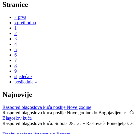
Stranice
« prva
‹ prethodna
1
2
3
4
5
6
7
8
9
sljedeća ›
posljednja »
Najnovije
Raspored blagoslova kuća poslije Nove godine
Raspored blagoslova kuća poslije Nove godine do Bogojavljenja: Čet
Blagoslov kuća
Raspored blagoslova kuća: Subota 28.12. • Rastovača Ponedjeljak 30.