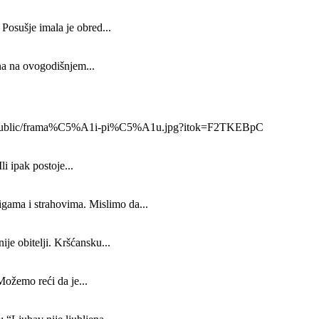
Posušje imala je obred...
na na ovogodišnjem...
x_800/public/frama%C5%A1i-pi%C5%A1u.jpg?itok=F2TKEBpC
li ipak postoje...
igama i strahovima. Mislimo da...
ije obitelji. Kršćansku...
Možemo reći da je...