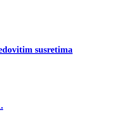
edovitim susretima
.