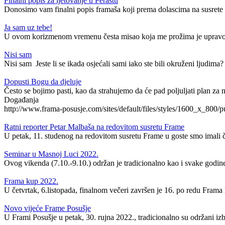
Finalni popis za ljetovanje u Perastu
Donosimo vam finalni popis framaša koji prema dolascima na susrete i
Ja sam uz tebe!
U ovom korizmenom vremenu česta misao koja me prožima je upravo ov
Nisi sam
Nisi sam Jeste li se ikada osjećali sami iako ste bili okruženi ljudima?
Dopusti Bogu da djeluje
Često se bojimo pasti, kao da strahujemo da će pad poljuljati plan za na
Događanja
http://www.frama-posusje.com/sites/default/files/styles/1600_x_8
Ratni reporter Petar Malbaša na redovitom susretu Frame
U petak, 11. studenog na redovitom susretu Frame u goste smo imali čas
Seminar u Masnoj Luci 2022.
Ovog vikenda (7.10.-9.10.) održan je tradicionalno kao i svake godine 
Frama kup 2022.
U četvrtak, 6.listopada, finalnom večeri završen je 16. po redu Frama k
Novo vijeće Frame Posušje
U Frami Posušje u petak, 30. rujna 2022., tradicionalno su održani izbo