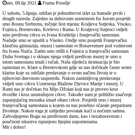
uto, 08.lip 2021
Frama Posušje
U subotu, 5.lipnja, održan je jednodnevni izlet za framaše prvih i
drugih razreda. Zajedno sa duhovnim asistentom fra Jozom posjetili
smo Bosnu Srebrenu, točnije šest mjesta: Kraljeva Sutjeska, Visoko,
Fojnica, Brestovsko, Kreševo i Rama. U Kraljevoj Sutjesci vidjeli
smo predivnu crkvu sv.Ivana Krstitelja i franjevački samostan.
Nadalje smo se uputili u Visoko. Ondje smo posjetili Franjevačku
klasičnu gimnaziju, muzej i samostan sv.Bonaventure pod vodstvom
fra Ivana Nuića. Zatim smo otišli u Fojnicu u franjevački samostan
Duha Svetoga i u sklopu njega vidjeli predivan muzej te smo u
istom samostanu imali i ručak. Naša sljedeća destinacija je bio
samostan sv. Klare u Brestovskom gdje su nas dočekale časne sestre
klarise koje su održale predavanje o svom načinu života te o
njihovom dnevnom rasporedu. Nakon zanimljivog predavanja
vidjeli smo crkvu Uznesenja Blažene Djevice Marije i muzej. U
Rami nas je dočekao fra Mijo Džolan koji nas je proveo kroz
dvorište i kroz unutrašnjost crkve. Također nam je približio značenje
zapanjujućeg mozaika iznad oltara crkve. Posjetili smo i muzej
franjevačkog samostana u kojem su nas posebno očarale preparirane
životinje. Nakon toga je uslijedio povratak kući u noćnim satima.
Zahvaljujemo Bogu na predivnom danu, kao i nezaboravnom i
poučnom iskustvu ispunjeno lijepim uspomenama.
Mir i dobro!