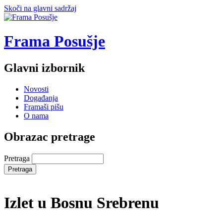
Skoči na glavni sadržaj
Frama Posušje
Glavni izbornik
Novosti
Događanja
Framaši pišu
O nama
Obrazac pretrage
Pretraga
Izlet u Bosnu Srebrenu