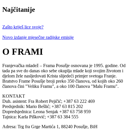
Najčitanije
Zašto kriješ lice svoje?
Novo izdanje mjesečne radijske emisije
O FRAMI
Franjevačka mladež – Frama Posušje osnovana je 1995. godine. Od
tada pa sve do danas oko sebe okuplja mlade koji svojim životom i
djelom žele nasljedovati Krista slijedeći primjer svetoga Franje.
Bratstvo Frame Posušje broji preko 350 članova, od kojih oko 260
članova čini "Veliku Framu", a oko 100 članova "Malu Framu".
KONTAKT
Duh. asistent: Fra Robert Pejičić; +387 63 222 469
Predsjednik: Mario Bešlić; +387 63 815 202
Dopredsjednica: Leona Senjak +387 63 758 959
Tajnica: Karla Pišković; +387 63 384 555
Adresa: Trg fra Grge Martića 1, 88240 Posušje, BiH