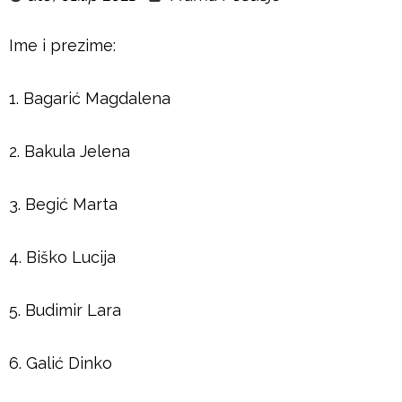
u
Ime i prezime:
š
j
1. Bagarić Magdalena
e
2. Bakula Jelena
3. Begić Marta
4. Biško Lucija
5. Budimir Lara
6. Galić Dinko