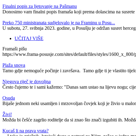
Finalni popis za ljetovanje na Pašmanu
Donosimo vam finalni popis framaša koji prema dolascima na susrete i
Preko 750 ministranata sudjelovalo je na Framinu u Posu...
U subotu, 27. svibnja 2023. godine, u Posušju je održan susret herceg
UČITAJ VIŠE
Framaši pišu
https://www.frama-posusje.com/sites/default/files/styles/1600_
Plaža snova
Tamo gdje nemoguće počinje i završava. Tamo gdje ti je vlastito tijelo
Njegova riječ je dovoljna
Često čujemo te i sami kažemo: "Danas sam ustao na lijevu nogu; cijel
Osuda
Bijaše jednom neki usamljen i mrzovoljan čovjek koji je živio u malom 
Živi!
Možda bi češće zagrlio roditelje da si znao što znači izgubiti ih. Možda 
Kucaš li na prava vrata?