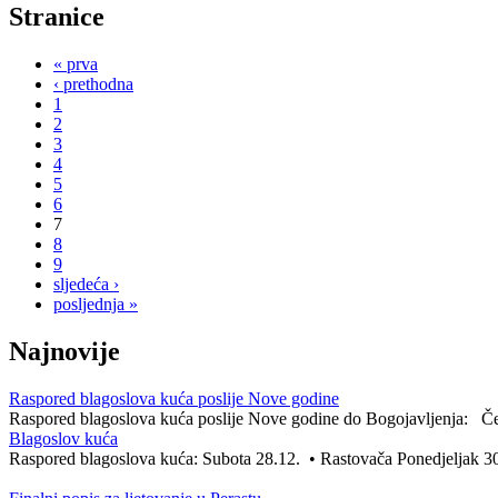
Stranice
« prva
‹ prethodna
1
2
3
4
5
6
7
8
9
sljedeća ›
posljednja »
Najnovije
Raspored blagoslova kuća poslije Nove godine
Raspored blagoslova kuća poslije Nove godine do Bogojavljenja: Čet
Blagoslov kuća
Raspored blagoslova kuća: Subota 28.12. • Rastovača Ponedjeljak 30.