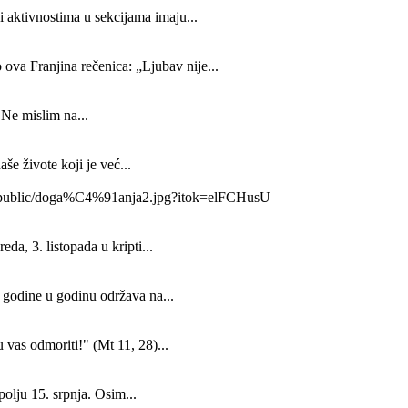
 aktivnostima u sekcijama imaju...
a Franjina rečenica: „Ljubav nije...
 Ne mislim na...
še živote koji je već...
800/public/doga%C4%91anja2.jpg?itok=elFCHusU
da, 3. listopada u kripti...
z godine u godinu održava na...
 vas odmoriti!" (Mt 11, 28)...
olju 15. srpnja. Osim...