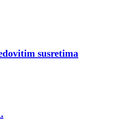
edovitim susretima
.