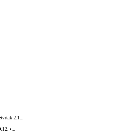
vrtak 2.1...
12. •...