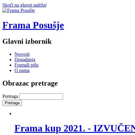
Skoči na glavni sadržaj
Frama Posušje
Glavni izbornik
Novosti
Događanja
Framaši pišu
O nama
Obrazac pretrage
Pretraga
Frama kup 2021. - IZVUČ