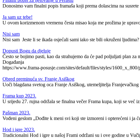
Finalni popis za ljetovanje u Perastu
Donosimo vam finalni popis framaša koji prema dolascima na susrete i
Ja sam uz tebe!
U ovom korizmenom vremenu česta misao koja me prožima je upravo ov
Nisi sam
Nisi sam Jeste li se ikada osjećali sami iako ste bili okruženi ljudima?
Dopusti Bogu da djeluje
Često se bojimo pasti, kao da strahujemo da će pad poljuljati plan za na
Događanja
https://www.frama-posusje.com/sites/default/files/styles/1600_x_
Obred preminuća sv. Franje Asiškog
Uoči blagdana svetog oca Franje Asiškog, utemeljitelja Franjevačkog re
Frama kup 2023.
U srijedu 27. rujna održala se finalna večer Frama kupa, koji se već i
Pašman 2023.
Vođeni geslom „Dođite k meni svi koji ste izmoreni i opterećeni i ja ću
Hod i igre 2023.
Tradicionalni Hod i igre u našoj Frami održani su i ove godine u Vučip