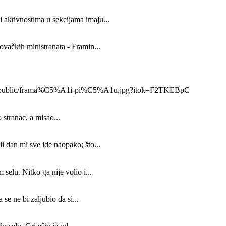
 aktivnostima u sekcijama imaju...
ovačkih ministranata - Framin...
x_800/public/frama%C5%A1i-pi%C5%A1u.jpg?itok=F2TKEBpC
 stranac, a misao...
i dan mi sve ide naopako; što...
selu. Nitko ga nije volio i...
se ne bi zaljubio da si...