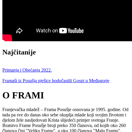
Najčitanije
Primanja i Obećanja 2022.
Framaši iz Posušja pješice hodočastili Gospi u Međugorje
O FRAMI
Franjevačka mladež – Frama Posušje osnovana je 1995. godine. Od
tada pa sve do danas oko sebe okuplja mlade koji svojim životom i
djelom žele nasljedovati Krista slijedeći primjer svetoga Franje.
Bratstvo Frame Posušje broji preko 350 članova, od kojih oko 260
članova čini "Veliku Framu", a oko 100 članova "Malu Framu".