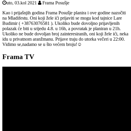
uto, 03.kol 2021
Frama Posušje
Kao i prijašnjih godina Frama Posušje planira i ove godine nazočiti
na Mladifestu. Oni koji žele ići prijaviti se mogu kod tajnice Lare
Budimir ( +38763076581 ). Ukoliko bude dovoljno prijavljenih
polazak će biti u srijedu 4.8. u 16h, a povratak je planiran u 21h.
Ukoliko ne bude dovoljan broj zainteresiranih, oni koji žele ići, neka
idu u privatnom aranžmanu. Prijave traju do utorka večeri u 22:00.
Vidimo se,nadamo se u što većem broju!☺️
Frama TV