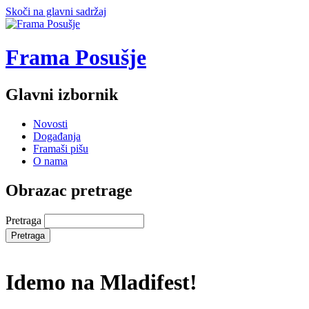
Skoči na glavni sadržaj
Frama Posušje
Glavni izbornik
Novosti
Događanja
Framaši pišu
O nama
Obrazac pretrage
Pretraga
Idemo na Mladifest!