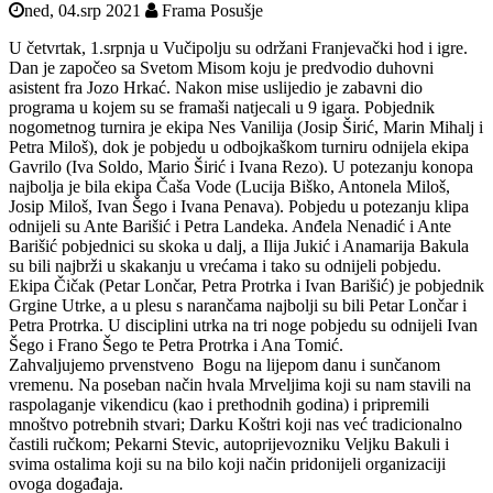
ned, 04.srp 2021
Frama Posušje
U četvrtak, 1.srpnja u Vučipolju su održani Franjevački hod i igre.
Dan je započeo sa Svetom Misom koju je predvodio duhovni
asistent fra Jozo Hrkać. Nakon mise uslijedio je zabavni dio
programa u kojem su se framaši natjecali u 9 igara. Pobjednik
nogometnog turnira je ekipa Nes Vanilija (Josip Širić, Marin Mihalj i
Petra Miloš), dok je pobjedu u odbojkaškom turniru odnijela ekipa
Gavrilo (Iva Soldo, Mario Širić i Ivana Rezo). U potezanju konopa
najbolja je bila ekipa Čaša Vode (Lucija Biško, Antonela Miloš,
Josip Miloš, Ivan Šego i Ivana Penava). Pobjedu u potezanju klipa
odnijeli su Ante Barišić i Petra Landeka. Anđela Nenadić i Ante
Barišić pobjednici su skoka u dalj, a Ilija Jukić i Anamarija Bakula
su bili najbrži u skakanju u vrećama i tako su odnijeli pobjedu.
Ekipa Čičak (Petar Lončar, Petra Protrka i Ivan Barišić) je pobjednik
Grgine Utrke, a u plesu s narančama najbolji su bili Petar Lončar i
Petra Protrka. U disciplini utrka na tri noge pobjedu su odnijeli Ivan
Šego i Frano Šego te Petra Protrka i Ana Tomić.
Zahvaljujemo prvenstveno Bogu na lijepom danu i sunčanom
vremenu. Na poseban način hvala Mrveljima koji su nam stavili na
raspolaganje vikendicu (kao i prethodnih godina) i pripremili
mnoštvo potrebnih stvari; Darku Koštri koji nas već tradicionalno
častili ručkom; Pekarni Stevic, autoprijevozniku Veljku Bakuli i
svima ostalima koji su na bilo koji način pridonijeli organizaciji
ovoga događaja.