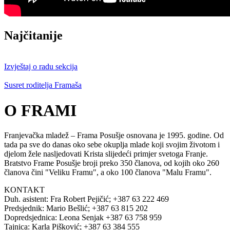
Najčitanije
Izvještaj o radu sekcija
Susret roditelja Framaša
O FRAMI
Franjevačka mladež – Frama Posušje osnovana je 1995. godine. Od
tada pa sve do danas oko sebe okuplja mlade koji svojim životom i
djelom žele nasljedovati Krista slijedeći primjer svetoga Franje.
Bratstvo Frame Posušje broji preko 350 članova, od kojih oko 260
članova čini "Veliku Framu", a oko 100 članova "Malu Framu".
KONTAKT
Duh. asistent: Fra Robert Pejičić; +387 63 222 469
Predsjednik: Mario Bešlić; +387 63 815 202
Dopredsjednica: Leona Senjak +387 63 758 959
Tajnica: Karla Pišković; +387 63 384 555