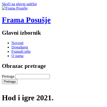
Skoči na glavni sadržaj
Frama Posušje
Glavni izbornik
Novosti
Događanja
Framaši pišu
O nama
Obrazac pretrage
Pretraga
Hod i igre 2021.