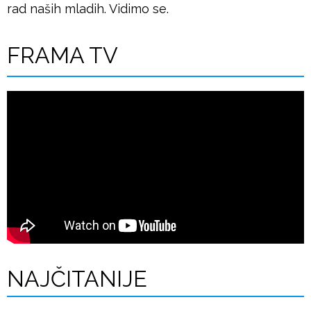
rad naših mladih. Vidimo se.
š
FRAMA TV
j
e
NAJČITANIJE