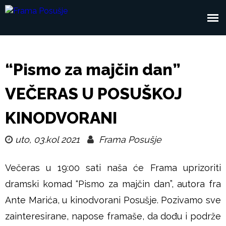
Skoči
na
F
Glavni
glavni
r
sadržaj
izbornik
“Pismo za majčin dan”
a
VEČERAS U POSUŠKOJ
m
KINODVORANI
a
uto, 03.kol 2021
Frama Posušje
P
Večeras u 19:00 sati naša će Frama uprizoriti
o
dramski komad “Pismo za majčin dan”, autora fra
s
Ante Marića, u kinodvorani Posušje. Pozivamo sve
zainteresirane, napose framaše, da dođu i podrže
u