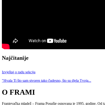
Najčitanije
Izvještaj o radu sekcija
"Hvala Ti što sam stvoren tako čudesno, što su djela Tvoja...
O FRAMI
Franjevačka mladež – Frama Posušje osnovana je 1995. godine. Od tada