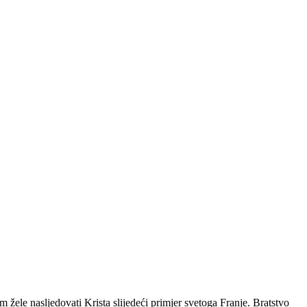
ele nasljedovati Krista slijedeći primjer svetoga Franje. Bratstvo