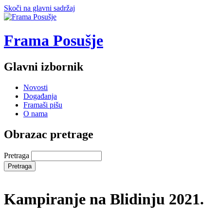
Skoči na glavni sadržaj
Frama Posušje
Glavni izbornik
Novosti
Događanja
Framaši pišu
O nama
Obrazac pretrage
Pretraga
Kampiranje na Blidinju 2021.