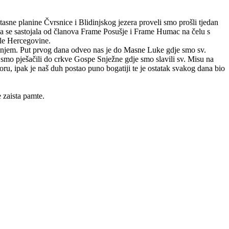
asne planine Čvrsnice i Blidinjskog jezera proveli smo prošli tjedan
ja se sastojala od članova Frame Posušje i Frame Humac na čelu s
ele Hercegovine.
ženjem. Put prvog dana odveo nas je do Masne Luke gdje smo sv.
a smo pješačili do crkve Gospe Snježne gdje smo slavili sv. Misu na
ru, ipak je naš duh postao puno bogatiji te je ostatak svakog dana bio
 zaista pamte.