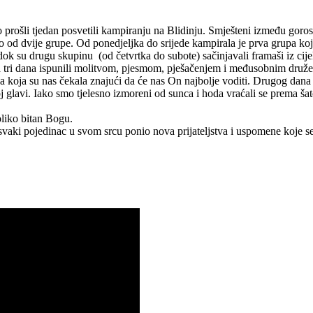
 prošli tjedan posvetili kampiranju na Blidinju. Smješteni između gorost
o od dvije grupe. Od ponedjeljka do srijede kampirala je prva grupa ko
 su drugu skupinu (od četvrtka do subote) sačinjavali framaši iz cij
va tri dana ispunili molitvom, pjesmom, pješačenjem i međusobnim dru
ana koja su nas čekala znajući da će nas On najbolje voditi. Drugog dan
glavi. Iako smo tjelesno izmoreni od sunca i hoda vraćali se prema šato
oliko bitan Bogu.
vaki pojedinac u svom srcu ponio nova prijateljstva i uspomene koje se