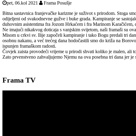
pet, 06.kol 2021
Frama Posušje
Bitna sastavnica franjevačke karizme je suživot s prirodom. Stoga smo
odijeljeni od svakodnevne gužve i buke grada. Kampiranje se sastojal
duhovnim asistentima fra Jozom Hrkaćem i fra Marinom Karačićem, dok
Ne imajući nikakvog doticaja s vanjskim svijetom, naši framaši su o
Misom u crkvi sv. Ilije započeli kampiranje i tako Bogu predali tri d
osobnu nakanu, a već trećeg dana hodočastili smo do križa na Borovoj 
ispunjen framaškom radosti.
Čovjek zaista provodeći vrijeme u prirodi shvati koliko je malen, ali t
Zato prvenstveno zahvaljujemo Njemu na ova posebna tri dana jer je s
Frama TV