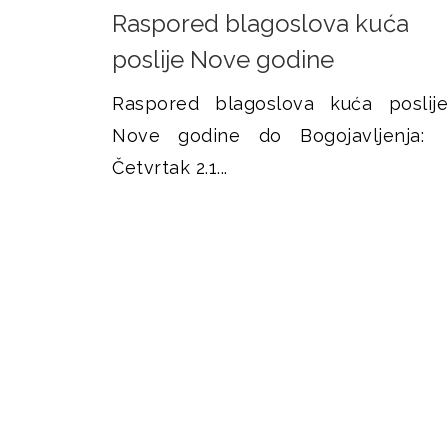
i
i
Raspored blagoslova kuća
š
k
c
poslije Nove godine
e
j
Raspored blagoslova kuća poslije
e
Nove godine do Bogojavljenja:
Četvrtak 2.1...