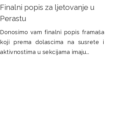
r
Finalni popis za ljetovanje u
a
Perastu
g
Donosimo vam finalni popis framaša
e
koji prema dolascima na susrete i
aktivnostima u sekcijama imaju...