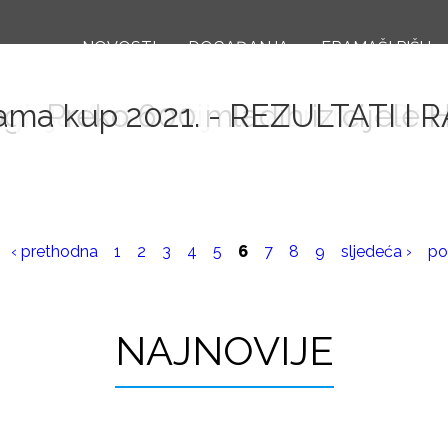
Skoči
NOVOSTI
na
DOGAĐANJA
FRAMAŠI PIŠU
glavni
oginja Anamarija Lončar na red
ama kup 2021. - REZULTATI 
Tenisač Ivan Dodig gost pr
Preko 600 mladih iz cijele
Izabrano novo
Završe
Semi
Pri
sadržaj
‹ prethodna
1
2
3
4
5
6
7
8
9
sljedeća ›
po
NAJNOVIJE