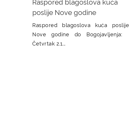
Raspored blagoslova kuća
c
poslije Nove godine
e
Raspored blagoslova kuća poslije
Nove godine do Bogojavljenja:
Četvrtak 2.1...