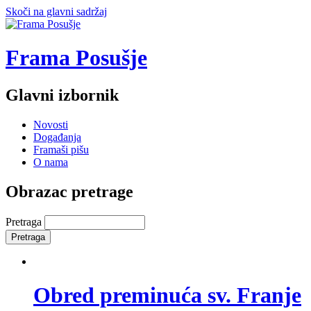
Skoči na glavni sadržaj
Frama Posušje
Glavni izbornik
Novosti
Događanja
Framaši pišu
O nama
Obrazac pretrage
Pretraga
Obred preminuća sv. Franje