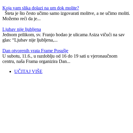
Koja vam slika dolazi na um dok molite?
Šteta je što često učimo samo izgovarati molitve, a ne učimo moliti.
Možemo reći da je...
Ljubav nije ljubljena
Jednom prilikom, sv. Franjo hodao je ulicama Asiza vičući na sav
glas: “Ljubav nije ljubljena,...
Dan otvorenih vrata Frame Posušje
U subotu, 11.6., u razdoblju od 16 do 19 sati u vjeronaučnom
centru, naša Frama organizira Dan...
UČITAJ VIŠE