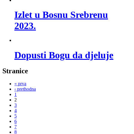
Izlet u Bosnu Srebrenu
2023.
Dopusti Bogu da djeluje
Stranice
« prva
‹ prethodna
1
2
3
4
5
6
7
8