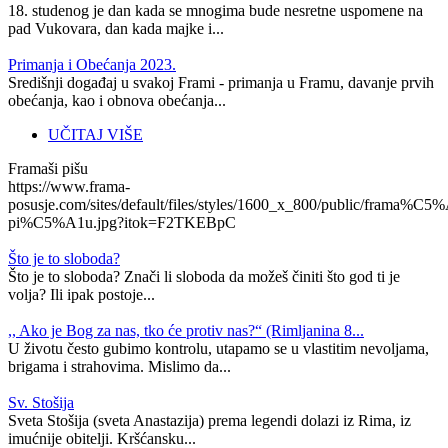
18. studenog je dan kada se mnogima bude nesretne uspomene na
pad Vukovara, dan kada majke i...
Primanja i Obećanja 2023.
Središnji događaj u svakoj Frami - primanja u Framu, davanje prvih
obećanja, kao i obnova obećanja...
UČITAJ VIŠE
Framaši pišu
https://www.frama-
posusje.com/sites/default/files/styles/1600_x_800/public/frama%C5%
pi%C5%A1u.jpg?itok=F2TKEBpC
Što je to sloboda?
Što je to sloboda? Znači li sloboda da možeš činiti što god ti je
volja? Ili ipak postoje...
,, Ako je Bog za nas, tko će protiv nas?“ (Rimljanina 8...
U životu često gubimo kontrolu, utapamo se u vlastitim nevoljama,
brigama i strahovima. Mislimo da...
Sv. Stošija
Sveta Stošija (sveta Anastazija) prema legendi dolazi iz Rima, iz
imućnije obitelji. Kršćansku...