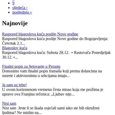
9
sljedeća ›
posljednja »
Najnovije
Raspored blagoslova kuća poslije Nove godine
Raspored blagoslova kuća poslije Nove godine do Bogojavljenja:
Četvrtak 2.1...
Blagoslov kuća
Raspored blagoslova kuća: Subota 28.12. • Rastovača Ponedjeljak
30.12. •...
Finalni popis za ljetovanje u Perastu
Donosimo vam finalni popis framaša koji prema dolascima na
susrete i aktivnostima u sekcijama imaju...
Ja sam uz tebe!
U ovom korizmenom vremenu česta misao koja me prožima je
upravo ova Franjina rečenica: „Ljubav nije...
Nisi sam
Nisi sam Jeste li se ikada osjećali sami iako ste bili okruženi
ljudima? Ne mislim na...