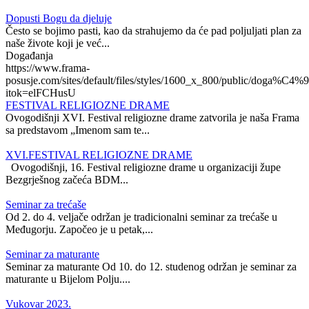
Dopusti Bogu da djeluje
Često se bojimo pasti, kao da strahujemo da će pad poljuljati plan za
naše živote koji je već...
Događanja
https://www.frama-
posusje.com/sites/default/files/styles/1600_x_800/public/doga%C4%9
itok=elFCHusU
FESTIVAL RELIGIOZNE DRAME
Ovogodišnji XVI. Festival religiozne drame zatvorila je naša Frama
sa predstavom „Imenom sam te...
XVI.FESTIVAL RELIGIOZNE DRAME
Ovogodišnji, 16. Festival religiozne drame u organizaciji župe
Bezgrješnog začeća BDM...
Seminar za trećaše
Od 2. do 4. veljače održan je tradicionalni seminar za trećaše u
Međugorju. Započeo je u petak,...
Seminar za maturante
Seminar za maturante Od 10. do 12. studenog održan je seminar za
maturante u Bijelom Polju....
Vukovar 2023.