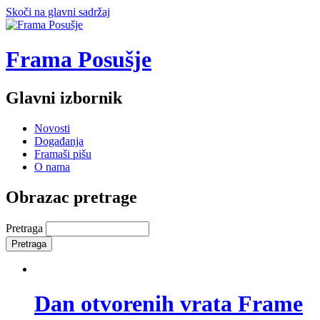
Skoči na glavni sadržaj
Frama Posušje
Glavni izbornik
Novosti
Događanja
Framaši pišu
O nama
Obrazac pretrage
Pretraga
Dan otvorenih vrata Frame