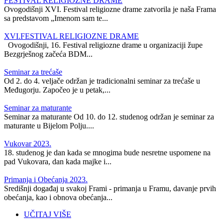
FESTIVAL RELIGIOZNE DRAME
Ovogodišnji XVI. Festival religiozne drame zatvorila je naša Frama
sa predstavom „Imenom sam te...
XVI.FESTIVAL RELIGIOZNE DRAME
Ovogodišnji, 16. Festival religiozne drame u organizaciji župe
Bezgrješnog začeća BDM...
Seminar za trećaše
Od 2. do 4. veljače održan je tradicionalni seminar za trećaše u
Međugorju. Započeo je u petak,...
Seminar za maturante
Seminar za maturante Od 10. do 12. studenog održan je seminar za
maturante u Bijelom Polju....
Vukovar 2023.
18. studenog je dan kada se mnogima bude nesretne uspomene na
pad Vukovara, dan kada majke i...
Primanja i Obećanja 2023.
Središnji događaj u svakoj Frami - primanja u Framu, davanje prvih
obećanja, kao i obnova obećanja...
UČITAJ VIŠE