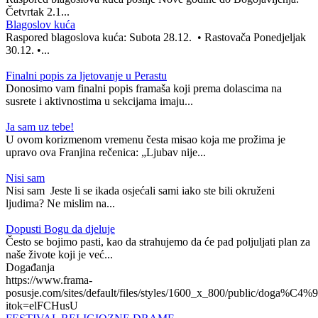
Četvrtak 2.1...
Blagoslov kuća
Raspored blagoslova kuća: Subota 28.12. • Rastovača Ponedjeljak
30.12. •...
Finalni popis za ljetovanje u Perastu
Donosimo vam finalni popis framaša koji prema dolascima na
susrete i aktivnostima u sekcijama imaju...
Ja sam uz tebe!
U ovom korizmenom vremenu česta misao koja me prožima je
upravo ova Franjina rečenica: „Ljubav nije...
Nisi sam
Nisi sam Jeste li se ikada osjećali sami iako ste bili okruženi
ljudima? Ne mislim na...
Dopusti Bogu da djeluje
Često se bojimo pasti, kao da strahujemo da će pad poljuljati plan za
naše živote koji je već...
Događanja
https://www.frama-
posusje.com/sites/default/files/styles/1600_x_800/public/doga%C4%9
itok=elFCHusU