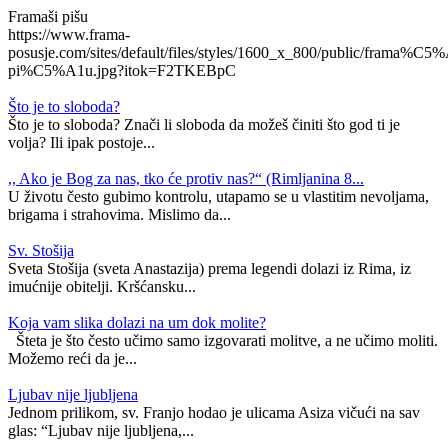
Framaši pišu
https://www.frama-
posusje.com/sites/default/files/styles/1600_x_800/public/frama%C5%
pi%C5%A1u.jpg?itok=F2TKEBpC
Što je to sloboda?
Što je to sloboda? Znači li sloboda da možeš činiti što god ti je
volja? Ili ipak postoje...
,, Ako je Bog za nas, tko će protiv nas?“ (Rimljanina 8...
U životu često gubimo kontrolu, utapamo se u vlastitim nevoljama,
brigama i strahovima. Mislimo da...
Sv. Stošija
Sveta Stošija (sveta Anastazija) prema legendi dolazi iz Rima, iz
imućnije obitelji. Kršćansku...
Koja vam slika dolazi na um dok molite?
Šteta je što često učimo samo izgovarati molitve, a ne učimo moliti.
Možemo reći da je...
Ljubav nije ljubljena
Jednom prilikom, sv. Franjo hodao je ulicama Asiza vičući na sav
glas: “Ljubav nije ljubljena,...