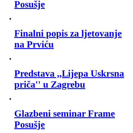
Posušje
Finalni popis za ljetovanje
na Prviću
Predstava ,,Lijepa Uskrsna
priča'' u Zagrebu
Glazbeni seminar Frame
Posušje