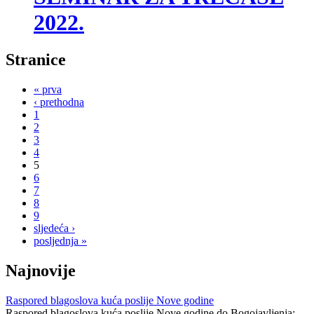
2022.
Stranice
« prva
‹ prethodna
1
2
3
4
5
6
7
8
9
sljedeća ›
posljednja »
Najnovije
Raspored blagoslova kuća poslije Nove godine
Raspored blagoslova kuća poslije Nove godine do Bogojavljenja: