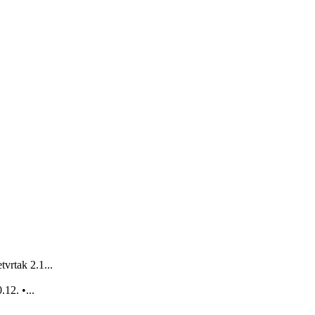
vrtak 2.1...
12. •...