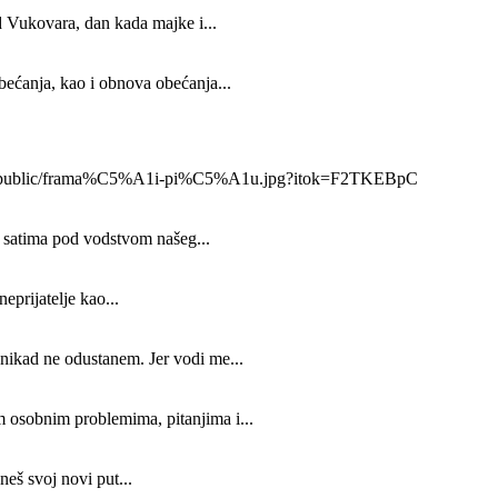
 Vukovara, dan kada majke i...
bećanja, kao i obnova obećanja...
x_800/public/frama%C5%A1i-pi%C5%A1u.jpg?itok=F2TKEBpC
im satima pod vodstvom našeg...
eprijatelje kao...
nikad ne odustanem. Jer vodi me...
osobnim problemima, pitanjima i...
eš svoj novi put...