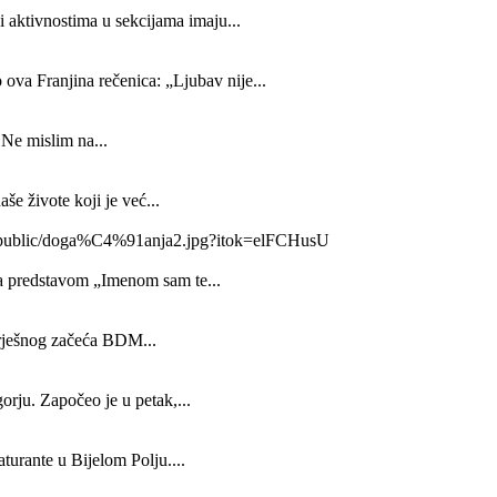
 aktivnostima u sekcijama imaju...
a Franjina rečenica: „Ljubav nije...
 Ne mislim na...
še živote koji je već...
800/public/doga%C4%91anja2.jpg?itok=elFCHusU
sa predstavom „Imenom sam te...
grješnog začeća BDM...
orju. Započeo je u petak,...
urante u Bijelom Polju....