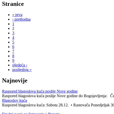
Stranice
« prva
‹ prethodna
1
2
3
4
5
6
7
8
9
sljedeća ›
posljednja »
Najnovije
Raspored blagoslova kuća poslije Nove godine
Raspored blagoslova kuća poslije Nove godine do Bogojavljenja: Čet
Blagoslov kuća
Raspored blagoslova kuća: Subota 28.12. • Rastovača Ponedjeljak 30.