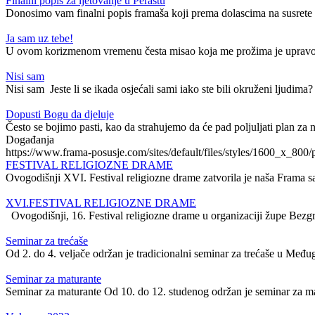
Finalni popis za ljetovanje u Perastu
Donosimo vam finalni popis framaša koji prema dolascima na susrete i
Ja sam uz tebe!
U ovom korizmenom vremenu česta misao koja me prožima je upravo ov
Nisi sam
Nisi sam Jeste li se ikada osjećali sami iako ste bili okruženi ljudima?
Dopusti Bogu da djeluje
Često se bojimo pasti, kao da strahujemo da će pad poljuljati plan za na
Događanja
https://www.frama-posusje.com/sites/default/files/styles/1600_x_
FESTIVAL RELIGIOZNE DRAME
Ovogodišnji XVI. Festival religiozne drame zatvorila je naša Frama 
XVI.FESTIVAL RELIGIOZNE DRAME
Ovogodišnji, 16. Festival religiozne drame u organizaciji župe Bez
Seminar za trećaše
Od 2. do 4. veljače održan je tradicionalni seminar za trećaše u Međug
Seminar za maturante
Seminar za maturante Od 10. do 12. studenog održan je seminar za mat