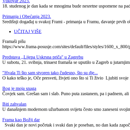
Vukovar 2023.
18. studenog je dan kada se mnogima bude nesretne uspomene na pad
Primanja i Obećanja 2023.
Središnji događaj u svakoj Frami - primanja u Framu, davanje prvih o
UČITAJ VIŠE
Framaši pišu
https://www.frama-posusje.com/sites/default/files/styles/1600_
Predstava ,,Lijepa Uskrsna priča'' u Zagrebu
U subotu, 21. svibnja, trinaest framaša se uputilo u Zagreb u jutarnj
"Hvala Ti što sam stvoren tako čudesno, što su dje...
O kako teško je, Oče presveti, živjeti ono što si Ti živio Ljubiti svoje n
​Bog je moja snaga
Čovjek sam. Grešan sam i slab. Puno puta zastanem, pa i padnem, ali 
Biti zahvalan
U današnjem modernom užurbanom svijetu često smo zaneseni svojim 
Frama kao Božji dar
Svaki dan je novi početak i svaki dan je poseban, no dan kada započn