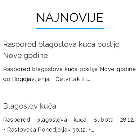
t
u
r
NAJNOVIJE
š
a
j
n
Raspored blagoslova kuća poslije
i
e
Nove godine
c
e
Raspored blagoslova kuća poslije Nove godine
do Bogojavljenja: Četvrtak 2.1...
Blagoslov kuća
Raspored blagoslova kuća: Subota 28.12.
• Rastovača Ponedjeljak 30.12. •...