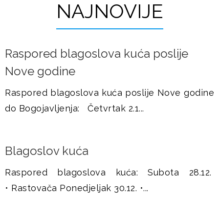
r
NAJNOVIJE
u
a
š
n
Raspored blagoslova kuća poslije
j
i
Nove godine
c
e
e
Raspored blagoslova kuća poslije Nove godine
do Bogojavljenja: Četvrtak 2.1...
Blagoslov kuća
Raspored blagoslova kuća: Subota 28.12.
• Rastovača Ponedjeljak 30.12. •...