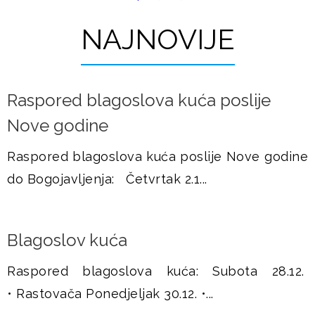
t
u
r
NAJNOVIJE
š
a
j
n
Raspored blagoslova kuća poslije
i
e
Nove godine
c
e
Raspored blagoslova kuća poslije Nove godine
do Bogojavljenja: Četvrtak 2.1...
Blagoslov kuća
Raspored blagoslova kuća: Subota 28.12.
• Rastovača Ponedjeljak 30.12. •...