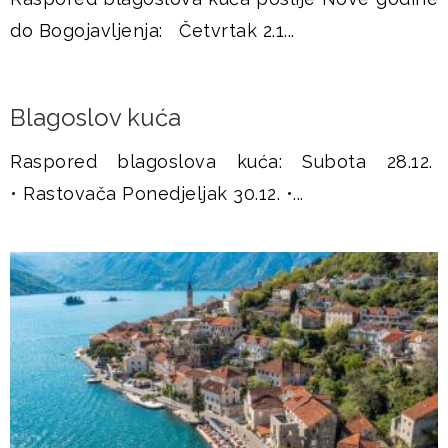
u
do Bogojavljenja: Četvrtak 2.1...
š
j
Blagoslov kuća
e
Raspored blagoslova kuća: Subota 28.12.
• Rastovača Ponedjeljak 30.12. •...