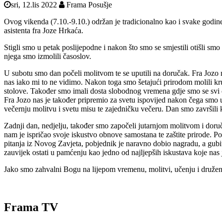
sri, 12.lis 2022
Frama Posušje
Ovog vikenda (7.10.-9.10.) održan je tradicionalno kao i svake godi
asistenta fra Joze Hrkaća.
Stigli smo u petak poslijepodne i nakon što smo se smjestili otišli smo
njega smo izmolili časoslov.
U subotu smo dan počeli molitvom te se uputili na doručak. Fra Jozo
nas iako mi to ne vidimo. Nakon toga smo šetajući prirodom molili kru
stolove. Također smo imali dosta slobodnog vremena gdje smo se svi druž
Fra Jozo nas je također pripremio za svetu ispovijed nakon čega smo u
večernju molitvu i svetu misu te zajedničku večeru. Dan smo završil
Zadnji dan, nedjelju, također smo započeli jutarnjom molitvom i doru
nam je ispričao svoje iskustvo obnove samostana te zaštite prirode. 
pitanja iz Novog Zavjeta, pobjednik je naravno dobio nagradu, a gubi
zauvijek ostati u pamćenju kao jedno od najljepših iskustava koje nas j
Jako smo zahvalni Bogu na lijepom vremenu, molitvi, učenju i druženju
Frama TV