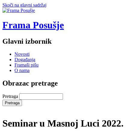
Skoči na glavni sadržaj
Frama Posušje
Glavni izbornik
Novosti
Događanja
Framaši pišu
O nama
Obrazac pretrage
Pretraga
Seminar u Masnoj Luci 2022.