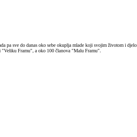
 pa sve do danas oko sebe okuplja mlade koji svojim životom i djelom ž
ni "Veliku Framu", a oko 100 članova "Malu Framu".