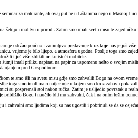
ne seminar za maturante, ali ovaj put ne u Lištanima nego u Masnoj L
 na šetnju i molitvu u prirodi. Zatim smo imali svetu misu te zajedničku
 nam je održao poučno i zanimljivo predavanje kroz koje nas je još vi
nicu, vrijeme je bilo lijepo, a atmosfera ugodna. Poslije toga smo zaj
ili i još više zbližili ne koristeći mobitele.
 šutnji imali priliku napisati na papir za uspomenu nešto o svojim mis
i klanjanjem pred Gospodinom.
čkom te smo išli na svetu misu gdje smo zahvalili Bogu na ovom vremenu
Poslije toga smo imali malo natjecanje u kojem smo kroz zabavu pokaza
tnici su pospremali stol nakon ručka. Zatim je uslijedio povratak u re
e približilo Bogu i naučilo biti mu zahvalni, čak i na onim lošim trenuci
 i zahvalni smo ljudima koji su nas ugostili i pobrinuli se da se osje