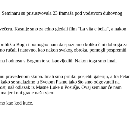
uci. Seminaru su prisustvovala 23 framaša pod vodstvom duhovnog
 večeru. Kasnije smo zajedno gledali film "La vita e bella", a nakon
še približio Bogu i pomogao nam da spoznamo koliko čini dobroga za
edno ručali i naravno, kao nakon svakog obroka, pomogli pospremiti
lima i odnosu s Bogom te se ispovijediti. Nakon toga smo imali
 provedenom skupa. Imali smo priliku posjetiti galeriju, a fra Petar
li kako se snalazimo u Svetom Pismu tako što smo odgovarali na
alnost, naš odlazak iz Masne Luke u Posušje. Ovaj seminar će nam
ma jer i oni grade našu vjeru.
ćamo kao kod kuće.