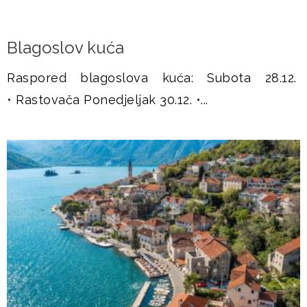
u
š
Blagoslov kuća
j
Raspored blagoslova kuća: Subota 28.12.
• Rastovača Ponedjeljak 30.12. •...
e