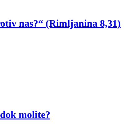
protiv nas?“ (Rimljanina 8,31)
 dok molite?