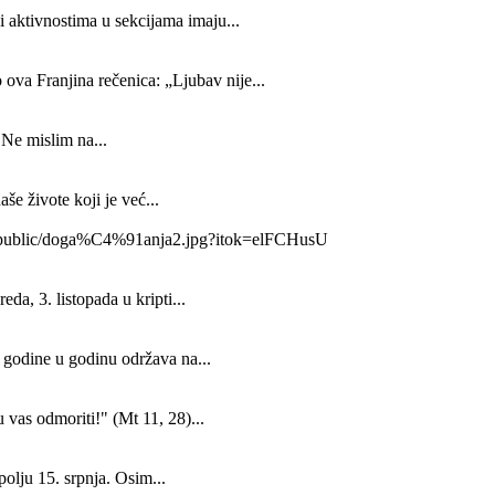
 aktivnostima u sekcijama imaju...
a Franjina rečenica: „Ljubav nije...
 Ne mislim na...
še živote koji je već...
800/public/doga%C4%91anja2.jpg?itok=elFCHusU
da, 3. listopada u kripti...
z godine u godinu održava na...
 vas odmoriti!" (Mt 11, 28)...
olju 15. srpnja. Osim...