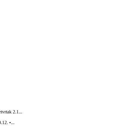
vrtak 2.1...
12. •...