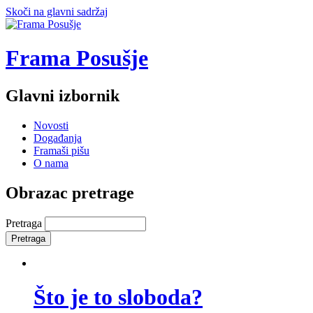
Skoči na glavni sadržaj
Frama Posušje
Glavni izbornik
Novosti
Događanja
Framaši pišu
O nama
Obrazac pretrage
Pretraga
Što je to sloboda?