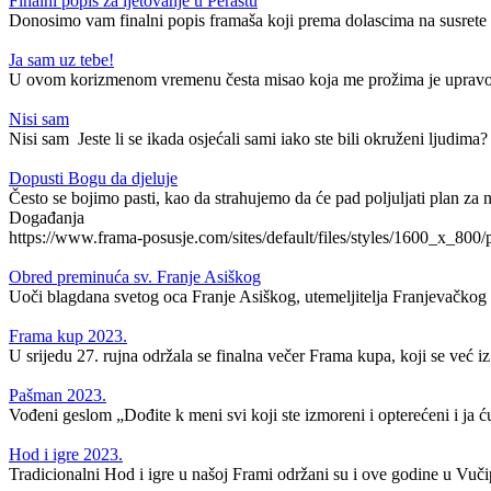
Finalni popis za ljetovanje u Perastu
Donosimo vam finalni popis framaša koji prema dolascima na susrete i
Ja sam uz tebe!
U ovom korizmenom vremenu česta misao koja me prožima je upravo ov
Nisi sam
Nisi sam Jeste li se ikada osjećali sami iako ste bili okruženi ljudima?
Dopusti Bogu da djeluje
Često se bojimo pasti, kao da strahujemo da će pad poljuljati plan za na
Događanja
https://www.frama-posusje.com/sites/default/files/styles/1600_x_
Obred preminuća sv. Franje Asiškog
Uoči blagdana svetog oca Franje Asiškog, utemeljitelja Franjevačkog re
Frama kup 2023.
U srijedu 27. rujna održala se finalna večer Frama kupa, koji se već i
Pašman 2023.
Vođeni geslom „Dođite k meni svi koji ste izmoreni i opterećeni i ja ću
Hod i igre 2023.
Tradicionalni Hod i igre u našoj Frami održani su i ove godine u Vučip