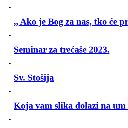
,, Ako je Bog za nas, tko će 
Seminar za trećaše 2023.
Sv. Stošija
Koja vam slika dolazi na um