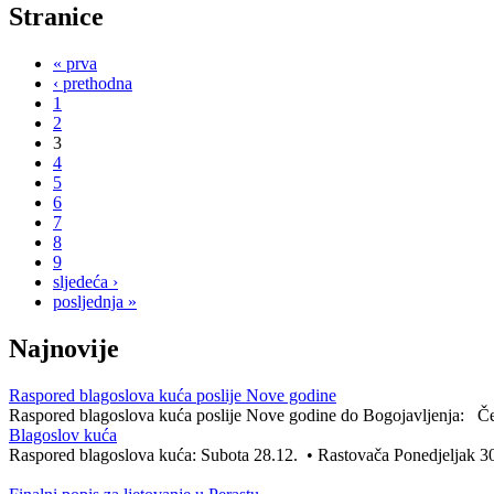
Stranice
« prva
‹ prethodna
1
2
3
4
5
6
7
8
9
sljedeća ›
posljednja »
Najnovije
Raspored blagoslova kuća poslije Nove godine
Raspored blagoslova kuća poslije Nove godine do Bogojavljenja: Čet
Blagoslov kuća
Raspored blagoslova kuća: Subota 28.12. • Rastovača Ponedjeljak 30.