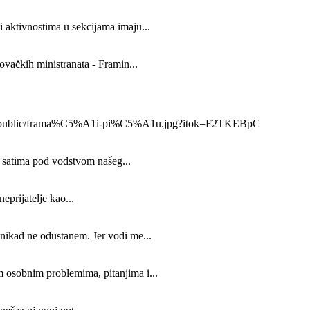
 aktivnostima u sekcijama imaju...
ovačkih ministranata - Framin...
x_800/public/frama%C5%A1i-pi%C5%A1u.jpg?itok=F2TKEBpC
im satima pod vodstvom našeg...
eprijatelje kao...
nikad ne odustanem. Jer vodi me...
osobnim problemima, pitanjima i...