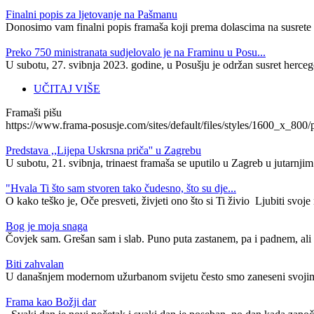
Finalni popis za ljetovanje na Pašmanu
Donosimo vam finalni popis framaša koji prema dolascima na susrete i
Preko 750 ministranata sudjelovalo je na Framinu u Posu...
U subotu, 27. svibnja 2023. godine, u Posušju je održan susret herceg
UČITAJ VIŠE
Framaši pišu
https://www.frama-posusje.com/sites/default/files/styles/1600_
Predstava ,,Lijepa Uskrsna priča'' u Zagrebu
U subotu, 21. svibnja, trinaest framaša se uputilo u Zagreb u jutarnj
"Hvala Ti što sam stvoren tako čudesno, što su dje...
O kako teško je, Oče presveti, živjeti ono što si Ti živio Ljubiti svoje n
​Bog je moja snaga
Čovjek sam. Grešan sam i slab. Puno puta zastanem, pa i padnem, ali 
Biti zahvalan
U današnjem modernom užurbanom svijetu često smo zaneseni svojim 
Frama kao Božji dar