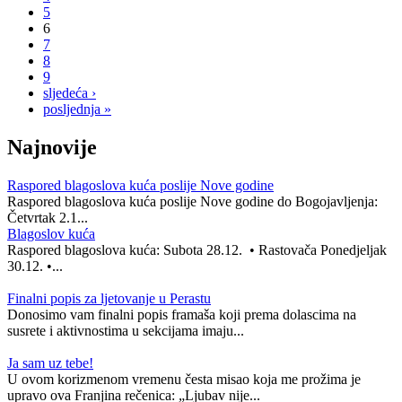
5
6
7
8
9
sljedeća ›
posljednja »
Najnovije
Raspored blagoslova kuća poslije Nove godine
Raspored blagoslova kuća poslije Nove godine do Bogojavljenja:
Četvrtak 2.1...
Blagoslov kuća
Raspored blagoslova kuća: Subota 28.12. • Rastovača Ponedjeljak
30.12. •...
Finalni popis za ljetovanje u Perastu
Donosimo vam finalni popis framaša koji prema dolascima na
susrete i aktivnostima u sekcijama imaju...
Ja sam uz tebe!
U ovom korizmenom vremenu česta misao koja me prožima je
upravo ova Franjina rečenica: „Ljubav nije...