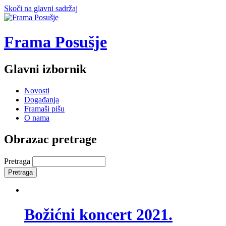
Skoči na glavni sadržaj
Frama Posušje
Glavni izbornik
Novosti
Događanja
Framaši pišu
O nama
Obrazac pretrage
Pretraga
Božićni koncert 2021.