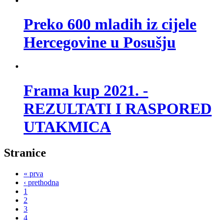
Preko 600 mladih iz cijele
Hercegovine u Posušju
Frama kup 2021. -
REZULTATI I RASPORED
UTAKMICA
Stranice
« prva
‹ prethodna
1
2
3
4