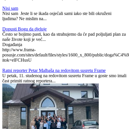
Nisi sam
Nisi sam Jeste li se ikada osjećali sami iako ste bili okruženi
ljudima? Ne mislim na...
Dopusti Bogu da djeluje
Često se bojimo pasti, kao da strahujemo da će pad poljuljati plan za
naše živote koji je već...
Događanja
http://www.frama-
posusje.com/sites/default/files/styles/1600_x_800/public/doga%C4%9
itok=elFCHusU
Ratni reporter Petar Malbaša na redovitom susretu Frame
U petak, 11. studenog na redovitom susretu Frame u goste smo imali
čast primiti ratnog reportera...