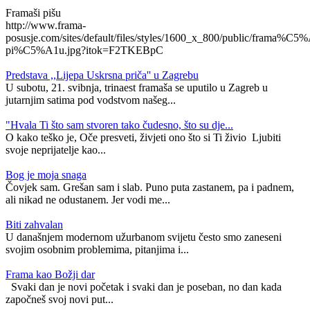
Framaši pišu
http://www.frama-
posusje.com/sites/default/files/styles/1600_x_800/public/frama%C5%
pi%C5%A1u.jpg?itok=F2TKEBpC
Predstava ,,Lijepa Uskrsna priča'' u Zagrebu
U subotu, 21. svibnja, trinaest framaša se uputilo u Zagreb u
jutarnjim satima pod vodstvom našeg...
"Hvala Ti što sam stvoren tako čudesno, što su dje...
O kako teško je, Oče presveti, živjeti ono što si Ti živio Ljubiti
svoje neprijatelje kao...
​Bog je moja snaga
Čovjek sam. Grešan sam i slab. Puno puta zastanem, pa i padnem,
ali nikad ne odustanem. Jer vodi me...
Biti zahvalan
U današnjem modernom užurbanom svijetu često smo zaneseni
svojim osobnim problemima, pitanjima i...
Frama kao Božji dar
Svaki dan je novi početak i svaki dan je poseban, no dan kada
započneš svoj novi put...