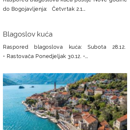
u
do Bogojavljenja: Četvrtak 2.1...
š
j
Blagoslov kuća
e
Raspored blagoslova kuća: Subota 28.12.
• Rastovača Ponedjeljak 30.12. •...