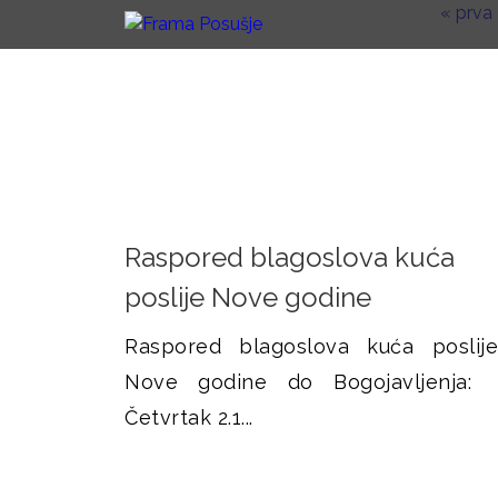
« prva
G
S
F
l
t
a
r
r
v
a
a
n
n
m
i
i
Raspored blagoslova kuća
i
a
c
poslije Nove godine
z
e
P
b
Raspored blagoslova kuća poslije
o
o
Nove godine do Bogojavljenja:
r
Četvrtak 2.1...
s
n
u