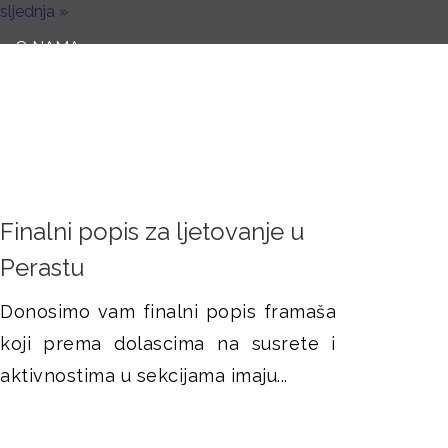
sljednja »
P
O NAMA
O
r
e
b
t
r
r
a
a
g
z
a
Finalni popis za ljetovanje u
a
Perastu
c
p
Donosimo vam finalni popis framaša
koji prema dolascima na susrete i
r
aktivnostima u sekcijama imaju...
e
t