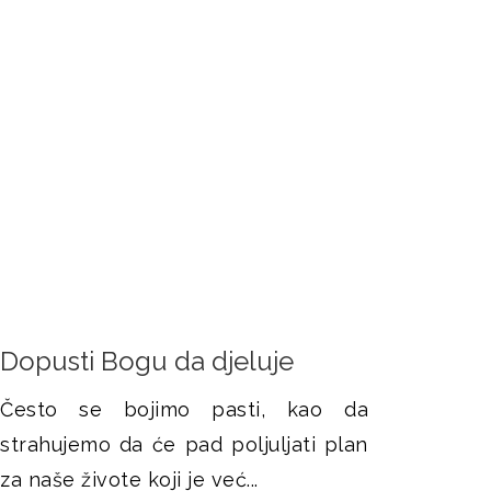
r
a
g
e
Dopusti Bogu da djeluje
Često se bojimo pasti, kao da
strahujemo da će pad poljuljati plan
za naše živote koji je već...