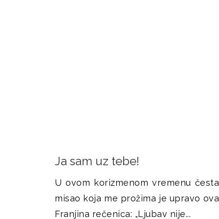
i
š
k
j
e
Ja sam uz tebe!
U ovom korizmenom vremenu česta
misao koja me prožima je upravo ova
Franjina rečenica: „Ljubav nije...