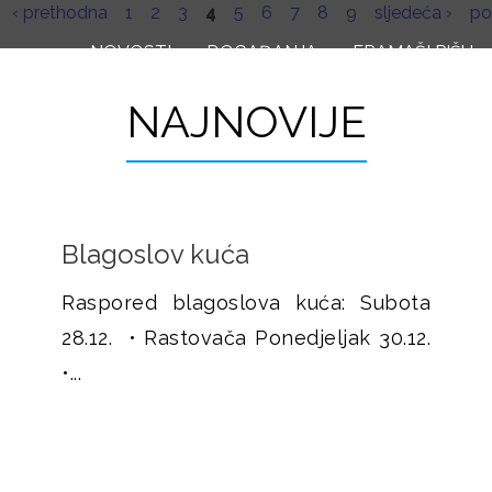
‹ prethodna
1
2
3
4
5
6
7
8
9
sljedeća ›
po
Skoči
NOVOSTI
na
DOGAĐANJA
FRAMAŠI PIŠU
glavni
NAJNOVIJE
sadržaj
Blagoslov kuća
Raspored blagoslova kuća: Subota
28.12. • Rastovača Ponedjeljak 30.12.
•...