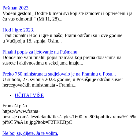
Pašman 2023.
Vođeni geslom „Dođite k meni svi koji ste izmoreni i opterećeni i ja
ću vas odmoriti!" (Mt 11, 28)...
Hod i igre 2023.
Tradicionalni Hod i igre u našoj Frami održani su i ove godine
u Vučipolju 15. srpnja. Osim...
Finalni popis za ljetovanje na Pašmanu
Donosimo vam finalni popis framaša koji prema dolascima na
susrete i aktivnostima u sekcijama imaju...
Preko 750 ministranata sudjelovalo je na Framinu u Posu...
U subotu, 27. svibnja 2023. godine, u Posušju je održan susret
hercegovačkih ministranata - Framin...
UČITAJ VIŠE
Framaši pišu
https://www.frama-
posusje.com/sites/default/files/styles/1600_x_800/public/frama%C5%
pi%C5%A1u.jpg?itok=F2TKEBpC
Ne boj se, dijete. Ja te volim.