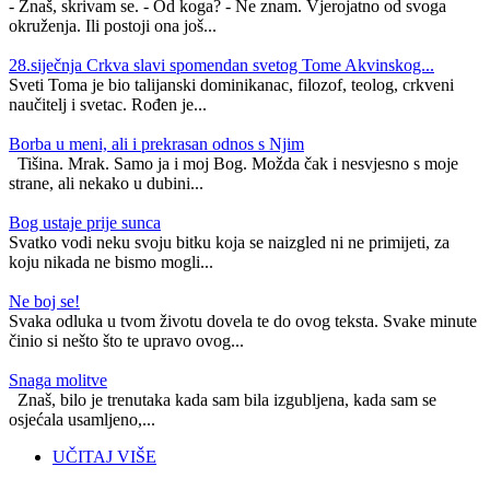
- Znaš, skrivam se. - Od koga? - Ne znam. Vjerojatno od svoga
okruženja. Ili postoji ona još...
28.siječnja Crkva slavi spomendan svetog Tome Akvinskog...
Sveti Toma je bio talijanski dominikanac, filozof, teolog, crkveni
naučitelj i svetac. Rođen je...
Borba u meni, ali i prekrasan odnos s Njim
Tišina. Mrak. Samo ja i moj Bog. Možda čak i nesvjesno s moje
strane, ali nekako u dubini...
Bog ustaje prije sunca
Svatko vodi neku svoju bitku koja se naizgled ni ne primijeti, za
koju nikada ne bismo mogli...
Ne boj se!
Svaka odluka u tvom životu dovela te do ovog teksta. Svake minute
činio si nešto što te upravo ovog...
Snaga molitve
Znaš, bilo je trenutaka kada sam bila izgubljena, kada sam se
osjećala usamljeno,...
UČITAJ VIŠE