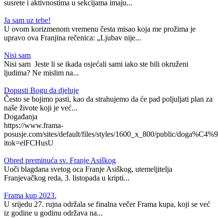
susrete i aktivnostima u sekcijama imaju...
Ja sam uz tebe!
U ovom korizmenom vremenu česta misao koja me prožima je
upravo ova Franjina rečenica: „Ljubav nije...
Nisi sam
Nisi sam Jeste li se ikada osjećali sami iako ste bili okruženi
ljudima? Ne mislim na...
Dopusti Bogu da djeluje
Često se bojimo pasti, kao da strahujemo da će pad poljuljati plan za
naše živote koji je već...
Događanja
https://www.frama-
posusje.com/sites/default/files/styles/1600_x_800/public/doga%C4%9
itok=elFCHusU
Obred preminuća sv. Franje Asiškog
Uoči blagdana svetog oca Franje Asiškog, utemeljitelja
Franjevačkog reda, 3. listopada u kripti...
Frama kup 2023.
U srijedu 27. rujna održala se finalna večer Frama kupa, koji se već
iz godine u godinu održava na...