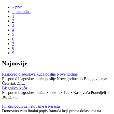
« prva
‹ prethodna
1
2
3
4
5
6
7
8
9
Najnovije
Raspored blagoslova kuća poslije Nove godine
Raspored blagoslova kuća poslije Nove godine do Bogojavljenja:
Četvrtak 2.1...
Blagoslov kuća
Raspored blagoslova kuća: Subota 28.12. • Rastovača Ponedjeljak
30.12. •...
Finalni popis za ljetovanje u Perastu
Donosimo vam finalni popis framaša koji prema dolascima na