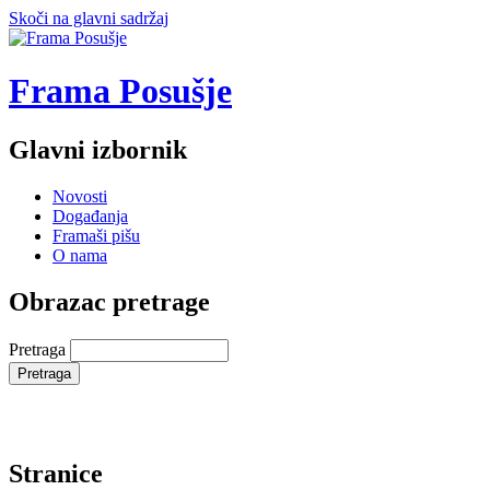
Skoči na glavni sadržaj
Frama Posušje
Glavni izbornik
Novosti
Događanja
Framaši pišu
O nama
Obrazac pretrage
Pretraga
Stranice