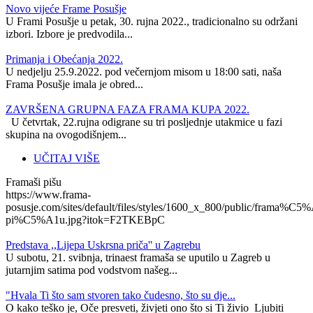
Novo vijeće Frame Posušje
U Frami Posušje u petak, 30. rujna 2022., tradicionalno su održani
izbori. Izbore je predvodila...
Primanja i Obećanja 2022.
U nedjelju 25.9.2022. pod večernjom misom u 18:00 sati, naša
Frama Posušje imala je obred...
ZAVRŠENA GRUPNA FAZA FRAMA KUPA 2022.
U četvrtak, 22.rujna odigrane su tri posljednje utakmice u fazi
skupina na ovogodišnjem...
UČITAJ VIŠE
Framaši pišu
https://www.frama-
posusje.com/sites/default/files/styles/1600_x_800/public/frama%C5%
pi%C5%A1u.jpg?itok=F2TKEBpC
Predstava ,,Lijepa Uskrsna priča'' u Zagrebu
U subotu, 21. svibnja, trinaest framaša se uputilo u Zagreb u
jutarnjim satima pod vodstvom našeg...
"Hvala Ti što sam stvoren tako čudesno, što su dje...
O kako teško je, Oče presveti, živjeti ono što si Ti živio Ljubiti