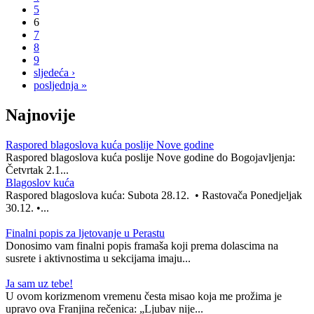
5
6
7
8
9
sljedeća ›
posljednja »
Najnovije
Raspored blagoslova kuća poslije Nove godine
Raspored blagoslova kuća poslije Nove godine do Bogojavljenja:
Četvrtak 2.1...
Blagoslov kuća
Raspored blagoslova kuća: Subota 28.12. • Rastovača Ponedjeljak
30.12. •...
Finalni popis za ljetovanje u Perastu
Donosimo vam finalni popis framaša koji prema dolascima na
susrete i aktivnostima u sekcijama imaju...
Ja sam uz tebe!
U ovom korizmenom vremenu česta misao koja me prožima je
upravo ova Franjina rečenica: „Ljubav nije...