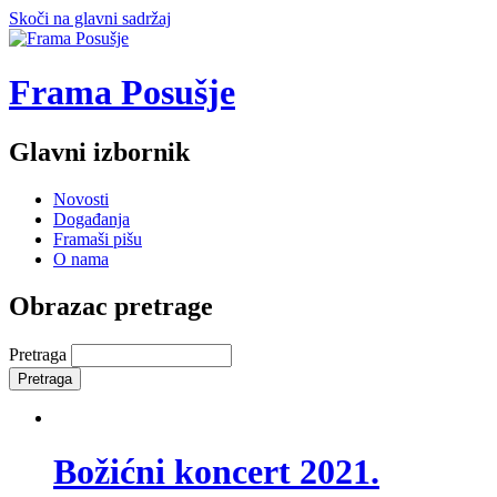
Skoči na glavni sadržaj
Frama Posušje
Glavni izbornik
Novosti
Događanja
Framaši pišu
O nama
Obrazac pretrage
Pretraga
Božićni koncert 2021.