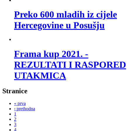
Preko 600 mladih iz cijele
Hercegovine u Posušju
Frama kup 2021. -
REZULTATI I RASPORED
UTAKMICA
Stranice
« prva
‹ prethodna
1
2
3
4