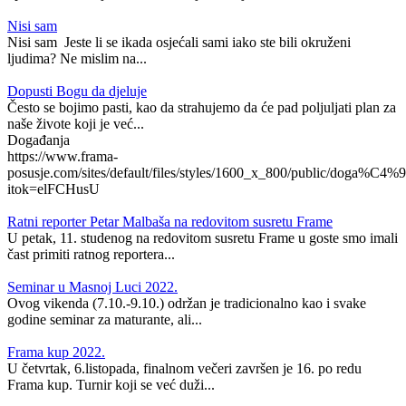
Nisi sam
Nisi sam Jeste li se ikada osjećali sami iako ste bili okruženi
ljudima? Ne mislim na...
Dopusti Bogu da djeluje
Često se bojimo pasti, kao da strahujemo da će pad poljuljati plan za
naše živote koji je već...
Događanja
https://www.frama-
posusje.com/sites/default/files/styles/1600_x_800/public/doga%C4%9
itok=elFCHusU
Ratni reporter Petar Malbaša na redovitom susretu Frame
U petak, 11. studenog na redovitom susretu Frame u goste smo imali
čast primiti ratnog reportera...
Seminar u Masnoj Luci 2022.
Ovog vikenda (7.10.-9.10.) održan je tradicionalno kao i svake
godine seminar za maturante, ali...
Frama kup 2022.
U četvrtak, 6.listopada, finalnom večeri završen je 16. po redu
Frama kup. Turnir koji se već duži...