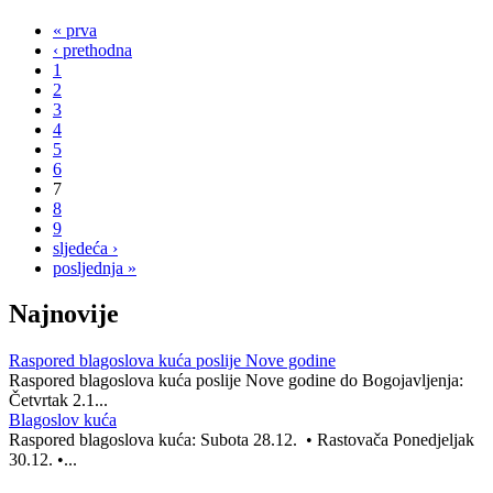
« prva
‹ prethodna
1
2
3
4
5
6
7
8
9
sljedeća ›
posljednja »
Najnovije
Raspored blagoslova kuća poslije Nove godine
Raspored blagoslova kuća poslije Nove godine do Bogojavljenja:
Četvrtak 2.1...
Blagoslov kuća
Raspored blagoslova kuća: Subota 28.12. • Rastovača Ponedjeljak
30.12. •...