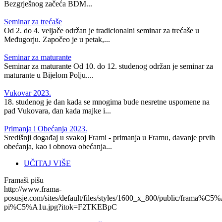
Bezgrješnog začeća BDM...
Seminar za trećaše
Od 2. do 4. veljače održan je tradicionalni seminar za trećaše u
Međugorju. Započeo je u petak,...
Seminar za maturante
Seminar za maturante Od 10. do 12. studenog održan je seminar za
maturante u Bijelom Polju....
Vukovar 2023.
18. studenog je dan kada se mnogima bude nesretne uspomene na
pad Vukovara, dan kada majke i...
Primanja i Obećanja 2023.
Središnji događaj u svakoj Frami - primanja u Framu, davanje prvih
obećanja, kao i obnova obećanja...
UČITAJ VIŠE
Framaši pišu
http://www.frama-
posusje.com/sites/default/files/styles/1600_x_800/public/frama%C5%
pi%C5%A1u.jpg?itok=F2TKEBpC