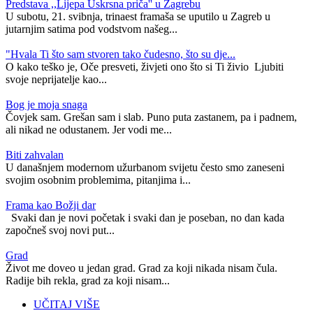
Predstava ,,Lijepa Uskrsna priča'' u Zagrebu
U subotu, 21. svibnja, trinaest framaša se uputilo u Zagreb u
jutarnjim satima pod vodstvom našeg...
"Hvala Ti što sam stvoren tako čudesno, što su dje...
O kako teško je, Oče presveti, živjeti ono što si Ti živio Ljubiti
svoje neprijatelje kao...
​Bog je moja snaga
Čovjek sam. Grešan sam i slab. Puno puta zastanem, pa i padnem,
ali nikad ne odustanem. Jer vodi me...
Biti zahvalan
U današnjem modernom užurbanom svijetu često smo zaneseni
svojim osobnim problemima, pitanjima i...
Frama kao Božji dar
Svaki dan je novi početak i svaki dan je poseban, no dan kada
započneš svoj novi put...
Grad
Život me doveo u jedan grad. Grad za koji nikada nisam čula.
Radije bih rekla, grad za koji nisam...
UČITAJ VIŠE