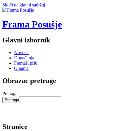
Skoči na glavni sadržaj
Frama Posušje
Glavni izbornik
Novosti
Događanja
Framaši pišu
O nama
Obrazac pretrage
Pretraga
Stranice