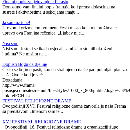
Finalni popis za ljetovanje u Perastu
Donosimo vam finalni popis framaša koji prema dolascima na
susrete i aktivnostima u sekcijama imaju...
Ja sam uz tebe!
U ovom korizmenom vremenu česta misao koja me prožima je
upravo ova Franjina rečenica: „Ljubav nije...
Nisi sam
Nisi sam Jeste li se ikada osjećali sami iako ste bili okruženi
ljudima? Ne mislim na...
Dopusti Bogu da djeluje
Često se bojimo pasti, kao da strahujemo da će pad poljuljati plan za
naše živote koji je već...
Događanja
http://www.frama-
posusje.com/sites/default/files/styles/1600_x_800/public/doga%C4%9
itok=elFCHusU
FESTIVAL RELIGIOZNE DRAME
Ovogodišnji XVI. Festival religiozne drame zatvorila je naša Frama
sa predstavom „Imenom sam te...
XVI.FESTIVAL RELIGIOZNE DRAME
Ovogodišnji, 16. Festival religiozne drame u organizaciji župe