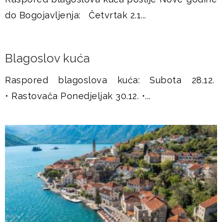
u
do Bogojavljenja: Četvrtak 2.1...
š
j
Blagoslov kuća
e
Raspored blagoslova kuća: Subota 28.12.
• Rastovača Ponedjeljak 30.12. •...