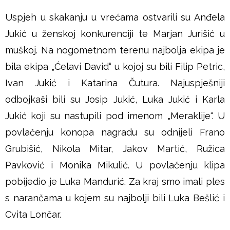
Uspjeh u skakanju u vrećama ostvarili su Anđela
š
Jukić u ženskoj konkurenciji te Marjan Jurišić u
j
muškoj. Na nogometnom terenu najbolja ekipa je
bila ekipa „Ćelavi David“ u kojoj su bili Filip Petric,
e
Ivan Jukić i Katarina Čutura. Najuspješniji
odbojkaši bili su Josip Jukić, Luka Jukić i Karla
Jukić koji su nastupili pod imenom „Meraklije“. U
povlačenju konopa nagradu su odnijeli Frano
Grubišić, Nikola Mitar, Jakov Martić, Ružica
Pavković i Monika Mikulić. U povlačenju klipa
pobijedio je Luka Mandurić. Za kraj smo imali ples
s narančama u kojem su najbolji bili Luka Bešlić i
Cvita Lončar.