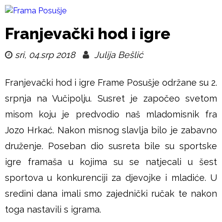
Skoči
na
F
Franjevački hod i igre
glavni
r
sri, 04.srp 2018
Julija Bešlić
sadržaj
a
Franjevački hod i igre Frame Posušje održane su 2.
m
srpnja na Vučipolju. Susret je započeo svetom
misom koju je predvodio naš mladomisnik fra
a
Jozo Hrkać. Nakon misnog slavlja bilo je zabavno
P
druženje. Poseban dio susreta bile su sportske
igre framaša u kojima su se natjecali u šest
o
sportova u konkurenciji za djevojke i mladiće. U
s
sredini dana imali smo zajednički ručak te nakon
toga nastavili s igrama.
u