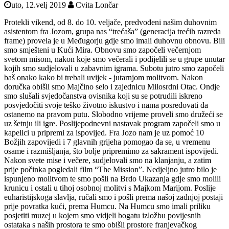
uto, 12.velj 2019
Cvita Lončar
Protekli vikend, od 8. do 10. veljače, predvođeni našim duhovnim
asistentom fra Jozom, grupa nas “trećaša” (generacija trećih razreda
frame) provela je u Međugorju gdje smo imali duhovnu obnovu. Bili
smo smješteni u Kući Mira. Obnovu smo započeli večernjom
svetom misom, nakon koje smo večerali i podijelili se u grupe unutar
kojih smo sudjelovali u zabavnim igrama. Subotu jutro smo započeli
baš onako kako bi trebali uvijek - jutarnjom molitvom. Nakon
doručka obišli smo Majčino selo i zajednicu Milosrdni Otac. Ondje
smo slušali svjedočanstva ovisnika koji su se potrudili iskreno
posvjedočiti svoje teško životno iskustvo i nama posredovati da
ostanemo na pravom putu. Slobodno vrijeme proveli smo družeći se
uz šetnju ili igre. Poslijepodnevni nastavak program započeli smo u
kapelici u pripremi za ispovijed. Fra Jozo nam je uz pomoć 10
Božjih zapovijedi i 7 glavnih grijeha pomogao da se, u vremenu
osame i razmišljanja, što bolje pripremimo za sakrament ispovijedi.
Nakon svete mise i večere, sudjelovali smo na klanjanju, a zatim
prije počinka pogledali film “The Mission”. Nedjeljno jutro bilo je
ispunjeno molitvom te smo pošli na Brdo Ukazanja gdje smo molili
krunicu i ostali u tihoj osobnoj molitvi s Majkom Marijom. Poslije
euharistijskoga slavlja, ručali smo i pošli prema našoj zadnjoj postaji
prije povratka kući, prema Humcu. Na Humcu smo imali priliku
posjetiti muzej u kojem smo vidjeli bogatu izložbu povijesnih
ostataka s naših prostora te smo obišli prostore franjevačkog