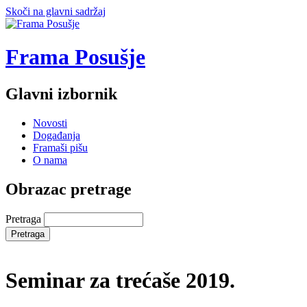
Skoči na glavni sadržaj
Frama Posušje
Glavni izbornik
Novosti
Događanja
Framaši pišu
O nama
Obrazac pretrage
Pretraga
Seminar za trećaše 2019.