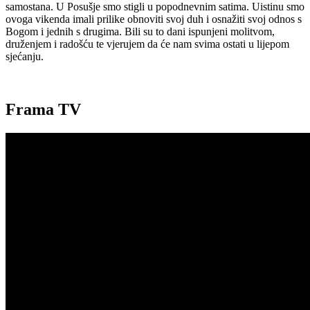
samostana. U Posušje smo stigli u popodnevnim satima. Uistinu smo
ovoga vikenda imali prilike obnoviti svoj duh i osnažiti svoj odnos s
Bogom i jednih s drugima. Bili su to dani ispunjeni molitvom,
druženjem i radošću te vjerujem da će nam svima ostati u lijepom
sjećanju.
Frama TV