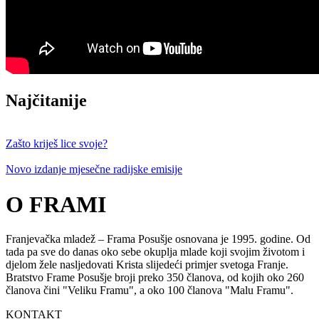
Najčitanije
Zašto kriješ lice svoje?
Novo izdanje mjesečne radijske emisije
O FRAMI
Franjevačka mladež – Frama Posušje osnovana je 1995. godine. Od
tada pa sve do danas oko sebe okuplja mlade koji svojim životom i
djelom žele nasljedovati Krista slijedeći primjer svetoga Franje.
Bratstvo Frame Posušje broji preko 350 članova, od kojih oko 260
članova čini "Veliku Framu", a oko 100 članova "Malu Framu".
KONTAKT