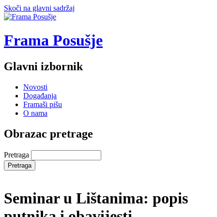
Skoči na glavni sadržaj
Frama Posušje
Glavni izbornik
Novosti
Događanja
Framaši pišu
O nama
Obrazac pretrage
Pretraga
Seminar u Lištanima: popis
putnika i obavijesti