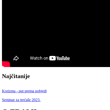
Najčitanije
Korizma - put prema pobjedi
Seminar za trećaše 2023.