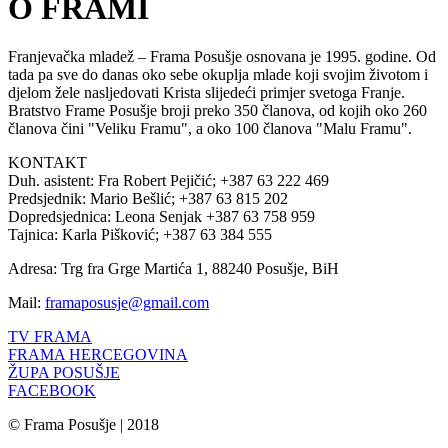
O FRAMI
Franjevačka mladež – Frama Posušje osnovana je 1995. godine. Od
tada pa sve do danas oko sebe okuplja mlade koji svojim životom i
djelom žele nasljedovati Krista slijedeći primjer svetoga Franje.
Bratstvo Frame Posušje broji preko 350 članova, od kojih oko 260
članova čini "Veliku Framu", a oko 100 članova "Malu Framu".
KONTAKT
Duh. asistent: Fra Robert Pejičić; +387 63 222 469
Predsjednik: Mario Bešlić; +387 63 815 202
Dopredsjednica: Leona Senjak +387 63 758 959
Tajnica: Karla Pišković; +387 63 384 555
Adresa: Trg fra Grge Martića 1, 88240 Posušje, BiH
Mail:
framaposusje@gmail.com
TV FRAMA
FRAMA HERCEGOVINA
ŽUPA POSUŠJE
FACEBOOK
© Frama Posušje | 2018