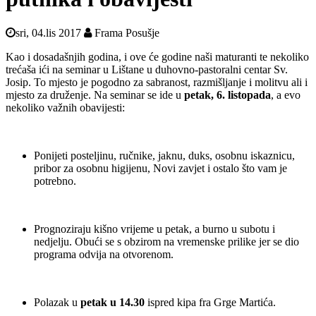
sri, 04.lis 2017
Frama Posušje
Kao i dosadašnjih godina, i ove će godine naši maturanti te nekoliko
trećaša ići na seminar u Lištane u duhovno-pastoralni centar Sv.
Josip. To mjesto je pogodno za sabranost, razmišljanje i molitvu ali i
mjesto za druženje. Na seminar se ide u
petak, 6. listopada
, a evo
nekoliko važnih obavijesti:
Ponijeti posteljinu, ručnike, jaknu, duks, osobnu iskaznicu,
pribor za osobnu higijenu, Novi zavjet i ostalo što vam je
potrebno.
Prognoziraju kišno vrijeme u petak, a burno u subotu i
nedjelju. Obući se s obzirom na vremenske prilike jer se dio
programa odvija na otvorenom.
Polazak u
petak u 14.30
ispred kipa fra Grge Martića.