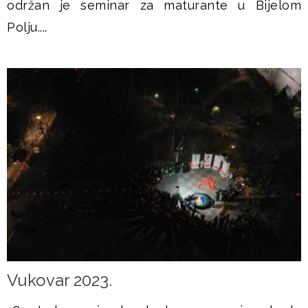
održan je seminar za maturante u Bijelom
Polju....
Vukovar 2023.