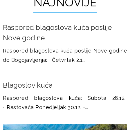
NAJNOVIJE
t
u
r
š
a
Raspored blagoslova kuća poslije
j
n
Nove godine
i
e
Raspored blagoslova kuća poslije Nove godine
c
do Bogojavljenja: Četvrtak 2.1...
e
Blagoslov kuća
Raspored blagoslova kuća: Subota 28.12.
• Rastovača Ponedjeljak 30.12. •...