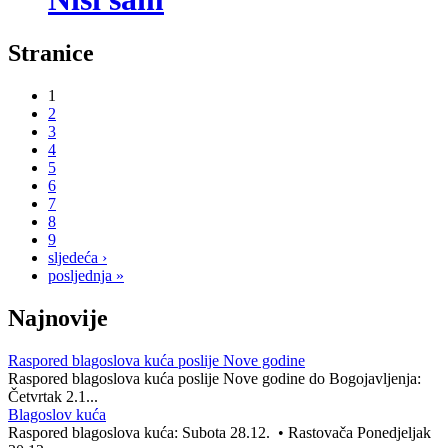
Stranice
1
2
3
4
5
6
7
8
9
sljedeća ›
posljednja »
Najnovije
Raspored blagoslova kuća poslije Nove godine
Raspored blagoslova kuća poslije Nove godine do Bogojavljenja:
Četvrtak 2.1...
Blagoslov kuća
Raspored blagoslova kuća: Subota 28.12. • Rastovača Ponedjeljak