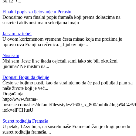
30.12. •...
Finalni popis za ljetovanje u Perastu
Donosimo vam finalni popis framaša koji prema dolascima na
susrete i aktivnostima u sekcijama imaju...
Ja sam uz tebe!
U ovom korizmenom vremenu česta misao koja me prožima je
upravo ova Franjina rečenica: „Ljubav nije...
Nisi sam
Nisi sam Jeste li se ikada osjećali sami iako ste bili okruženi
ljudima? Ne mislim na...
Dopusti Bogu da djeluje
Često se bojimo pasti, kao da strahujemo da će pad poljuljati plan za
naše živote koji je već...
Događanja
http://www.frama-
posusje.com/sites/default/files/styles/1600_x_800/public/doga%C4%9
itok=elFCHusU
Susret roditelja Framaša
U petak, 12.svibnja, na susretu naše Frame održan je drugi po redu
susret roditelja framaša....