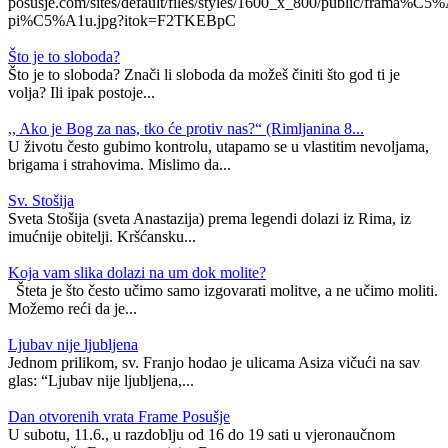
posusje.com/sites/default/files/styles/1600_x_800/public/frama%C5%
pi%C5%A1u.jpg?itok=F2TKEBpC
Što je to sloboda?
Što je to sloboda? Znači li sloboda da možeš činiti što god ti je
volja? Ili ipak postoje...
,, Ako je Bog za nas, tko će protiv nas?“ (Rimljanina 8...
U životu često gubimo kontrolu, utapamo se u vlastitim nevoljama,
brigama i strahovima. Mislimo da...
Sv. Stošija
Sveta Stošija (sveta Anastazija) prema legendi dolazi iz Rima, iz
imućnije obitelji. Kršćansku...
Koja vam slika dolazi na um dok molite?
Šteta je što često učimo samo izgovarati molitve, a ne učimo moliti.
Možemo reći da je...
Ljubav nije ljubljena
Jednom prilikom, sv. Franjo hodao je ulicama Asiza vičući na sav
glas: “Ljubav nije ljubljena,...
Dan otvorenih vrata Frame Posušje
U subotu, 11.6., u razdoblju od 16 do 19 sati u vjeronaučnom