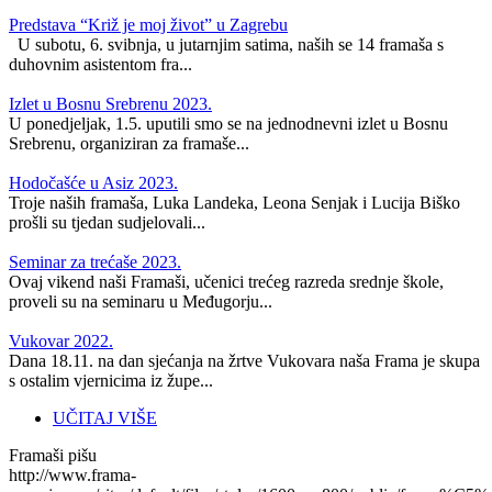
Predstava “Križ je moj život” u Zagrebu
U subotu, 6. svibnja, u jutarnjim satima, naših se 14 framaša s
duhovnim asistentom fra...
Izlet u Bosnu Srebrenu 2023.
U ponedjeljak, 1.5. uputili smo se na jednodnevni izlet u Bosnu
Srebrenu, organiziran za framaše...
Hodočašće u Asiz 2023.
Troje naših framaša, Luka Landeka, Leona Senjak i Lucija Biško
prošli su tjedan sudjelovali...
Seminar za trećaše 2023.
Ovaj vikend naši Framaši, učenici trećeg razreda srednje škole,
proveli su na seminaru u Međugorju...
Vukovar 2022.
Dana 18.11. na dan sjećanja na žrtve Vukovara naša Frama je skupa
s ostalim vjernicima iz župe...
UČITAJ VIŠE
Framaši pišu
http://www.frama-