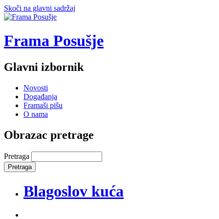
Skoči na glavni sadržaj
Frama Posušje
Glavni izbornik
Novosti
Događanja
Framaši pišu
O nama
Obrazac pretrage
Pretraga
Blagoslov kuća