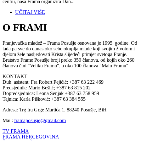
centru, naša Frama organizira Dan...
UČITAJ VIŠE
O FRAMI
Franjevačka mladež – Frama Posušje osnovana je 1995. godine. Od
tada pa sve do danas oko sebe okuplja mlade koji svojim životom i
djelom žele nasljedovati Krista slijedeći primjer svetoga Franje.
Bratstvo Frame Posušje broji preko 350 članova, od kojih oko 260
članova čini "Veliku Framu", a oko 100 članova "Malu Framu".
KONTAKT
Duh. asistent: Fra Robert Pejičić; +387 63 222 469
Predsjednik: Mario Bešlić; +387 63 815 202
Dopredsjednica: Leona Senjak +387 63 758 959
Tajnica: Karla Pišković; +387 63 384 555
Adresa: Trg fra Grge Martića 1, 88240 Posušje, BiH
Mail:
framaposusje@gmail.com
TV FRAMA
FRAMA HERCEGOVINA